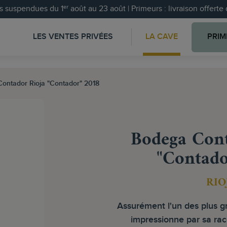
 suspendues du 1ᵉʳ août au 23 août | Primeurs : livraison offert
LES VENTES PRIVÉES
LA CAVE
PRIM
ontador Rioja "Contador" 2018
Bodega Cont
"Contado
RIO
Assurément l'un des plus g
impressionne par sa rac