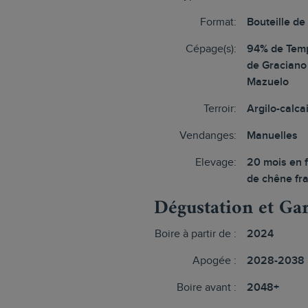
Format:
Bouteille de
Cépage(s):
94% de Temp
de Graciano
Mazuelo
Terroir:
Argilo-calca
Vendanges:
Manuelles
Elevage:
20 mois en f
de chêne fr
Dégustation et Ga
Boire à partir de :
2024
Apogée :
2028-2038
Boire avant :
2048+