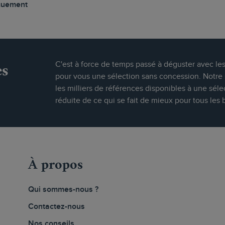
guement
es
C'est à force de temps passé à déguster avec le
pour vous une sélection sans concession. Notre s
les milliers de références disponibles à une séle
réduite de ce qui se fait de mieux pour tous les 
À propos
Qui sommes-nous ?
Contactez-nous
Nos conseils