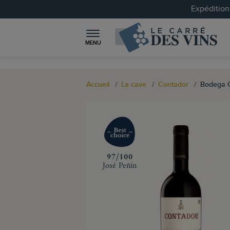
Expéditions
MENU
Accueil
La cave
Contador
Bodega C
‍97/100
José Peñín