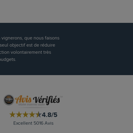
s vignerons, que nous faisons
eul objectif est de réduire
ction volontairement très
budgets.
4.8/5
Excellent 5016 Avis