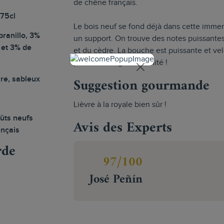
de chêne français.
 75cl
Le bois neuf se fond déjà dans cette immen
ranillo, 3%
un support. On trouve des notes puissantes a
 et 3% de
et du cèdre. La bouche est puissante et ve
potentiel de garde illimité !
Suggestion gourmande
ire, sableux
Lièvre à la royale bien sûr !
ûts neufs
Avis des Experts
ançais
rde
97/100
José Peñín