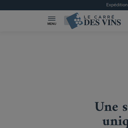
Expéditions
MENU
Une s
uniq