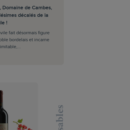
s, Domaine de Cambes,
llésimes décalés de la
le !
vile fait désormais figure
oble bordelais et incarne
imitable,...