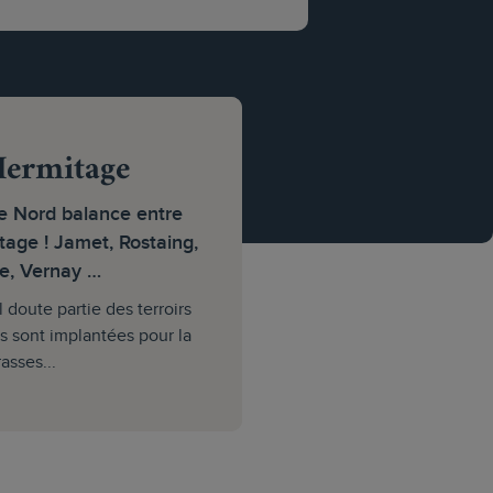
Hermitage
 Nord balance entre
itage ! Jamet, Rostaing,
le, Vernay …
 doute partie des terroirs
gnes sont implantées pour la
asses...