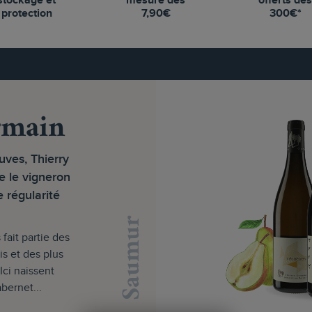
stockage et
mesure dès
offerts dè
protection
7,90€
300€*
rmain
ves, Thierry
 le vigneron
 régularité
Saumur
ait partie des
s et des plus
Ici naissent
bernet...