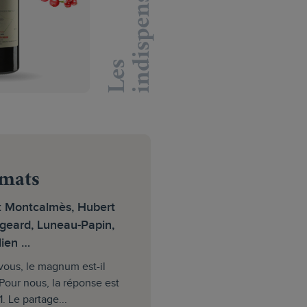
s
L
e
s
i
n
d
i
s
p
e
n
s
a
b
l
e
mats
: Montcalmès, Hubert
ugeard, Luneau-Papin,
lien …
vous, le magnum est-il
Pour nous, la réponse est
1. Le partage...