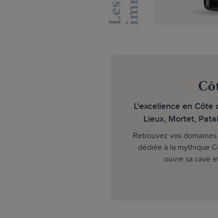
L
e
s
i
m
m
a
n
q
u
a
b
l
e
Côt
L'excellence en Côte d
Lieux, Mortet, Patai
Retrouvez vos domaines 
dédiée à la mythique C
ouvre sa cave e