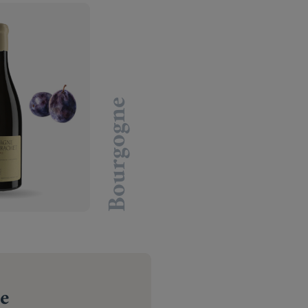
Bourgogne
le