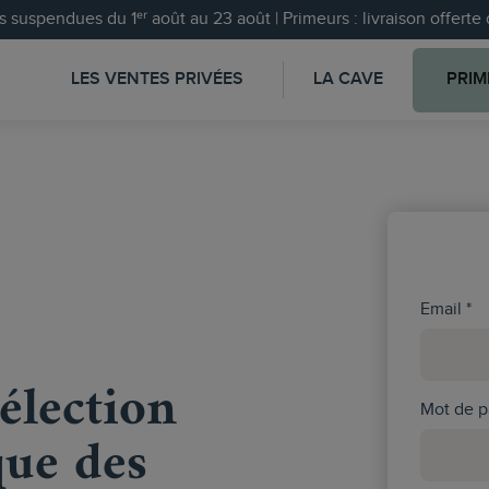
 suspendues du 1ᵉʳ août au 23 août | Primeurs : livraison offert
LES VENTES PRIVÉES
LA CAVE
PRIM
Email
élection
Mot de p
ue des