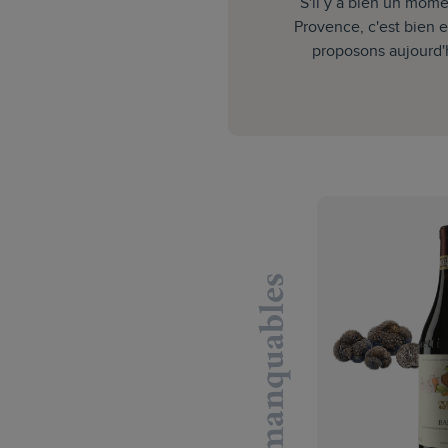
S'il y a bien un mome
Provence, c'est bien 
proposons aujourd'h
s