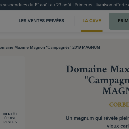
 suspendues du 1ᵉʳ août au 23 août | Primeurs : livraison offert
LES VENTES PRIVÉES
LA CAVE
PRIM
omaine Maxime Magnon "Campagnès" 2019 MAGNUM
Domaine Max
"Campagn
MAG
CORBI
BIENTÔT
Un magnum qui révèle plei
ÉPUISÉ
RESTE 5
vieux car