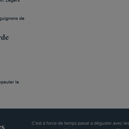
on. Légers
rguignons de
rde
épauler le
es
C'est à force de temps passé à déguster avec le