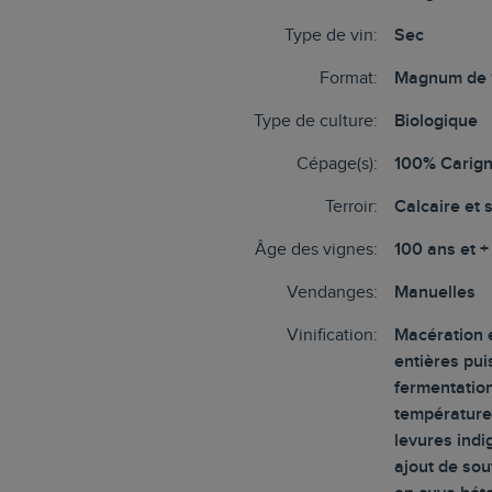
Type de vin:
Sec
Format:
Magnum de 
Type de culture:
Biologique
Cépage(s):
100% Carig
Terroir:
Calcaire et 
Âge des vignes:
100 ans et +
Vendanges:
Manuelles
Vinification:
Macération 
entières pui
fermentatio
température
levures indi
ajout de souf