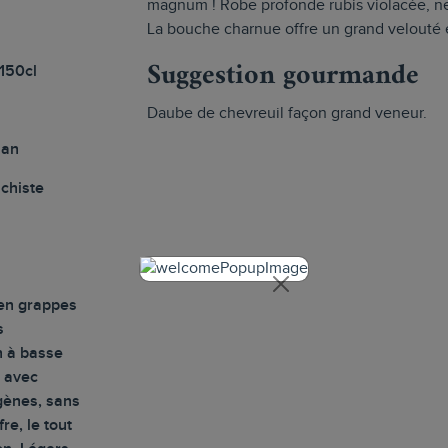
magnum ! Robe profonde rubis violacée, nez
La bouche charnue offre un grand velouté e
Suggestion gourmande
150cl
Daube de chevreuil façon grand veneur.
nan
schiste
en grappes
s
n à basse
 avec
gènes, sans
re, le tout