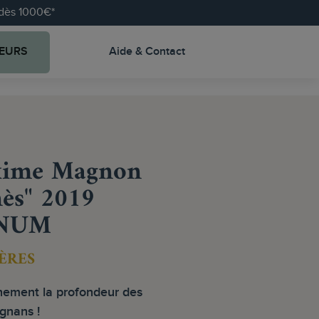
e dès 1000€*
EURS
Aide & Contact
ime Magnon
ès" 2019
NUM
ÈRES
nement la profondeur des
ignans !