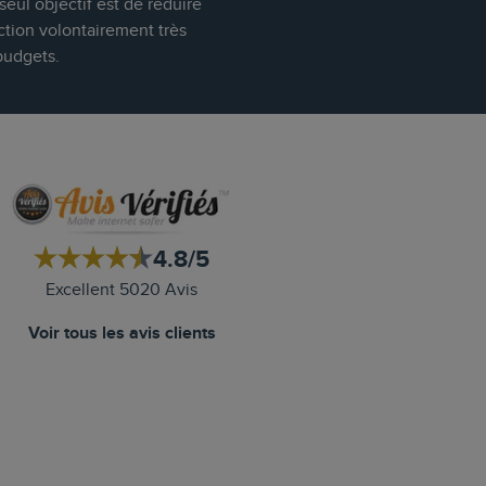
eul objectif est de réduire
ction volontairement très
budgets.
4.8/5
Excellent 5020 Avis
Voir tous les avis clients