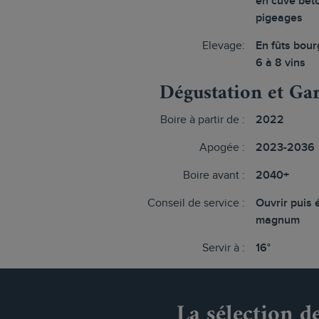
en cuve bét
pigeages
Elevage:
En fûts bou
6 à 8 vins
Dégustation et Ga
Boire à partir de :
2022
Apogée :
2023-2036
Boire avant :
2040+
Conseil de service :
Ouvrir puis 
magnum
Servir à :
16°
La sélection d