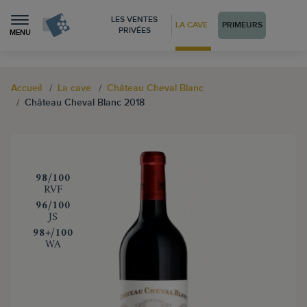
LES VENTES
LA CAVE
PRIMEURS
PRIVÉES
MENU
Accueil
La cave
Château Cheval Blanc
Château Cheval Blanc 2018
‍98/100
RVF
‍96/100
JS
‍98+/100
WA