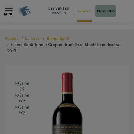
LES VENTES
LA CAVE
PRIMEURS
PRIVÉES
MENU
Accueil
La cave
Biondi Santi
Biondi-Santi Tenuta Greppo Brunello di Montalcino Riserva
2013
‍95/100
JS
‍98/100
WA
‍95/100
WS