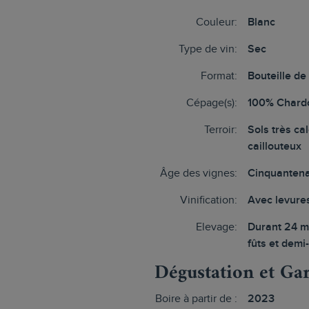
Couleur:
Blanc
Type de vin:
Sec
Format:
Bouteille de
Cépage(s):
100% Chard
Terroir:
Sols très ca
caillouteux
Âge des vignes:
Cinquantena
Vinification:
Avec levure
Elevage:
Durant 24 m
fûts et demi
Dégustation et Ga
Boire à partir de :
2023