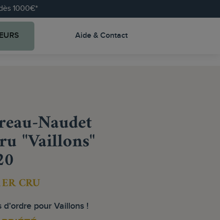
e dès 1000€*
EURS
Aide & Contact
eau-Naudet
ru "Vaillons"
20
1ER CRU
s d’ordre pour Vaillons !