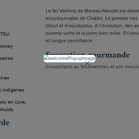
Le 1er Vaillons de Moreau-Naudet est deven
incontournable de Chablis. Le premier nez 
tilleul et d’eucalyptus. A l’évolution, des 
pomme verte et la poire bien mûre. En bouc
 75cl
et longue persistance.
onnay
Suggestion gourmande
lcaires
Croustillants au Soumaintrain et son mescl
ires
s indigènes
ois en cuve,
-muids
rde