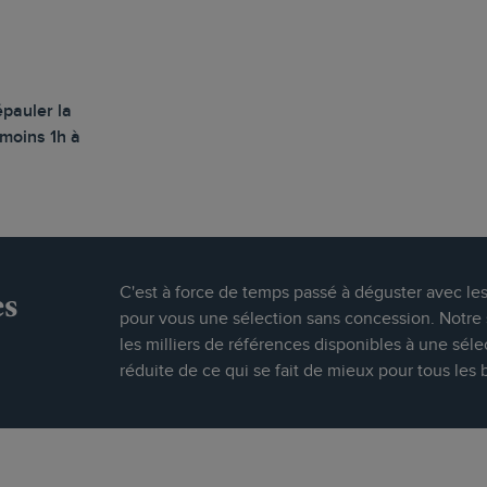
épauler la
 moins 1h à
es
C'est à force de temps passé à déguster avec le
pour vous une sélection sans concession. Notre s
les milliers de références disponibles à une séle
réduite de ce qui se fait de mieux pour tous les 