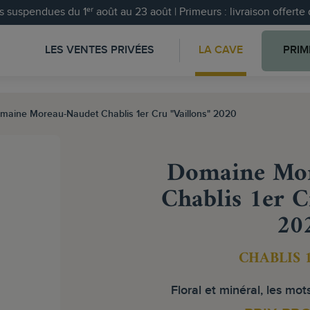
 suspendues du 1ᵉʳ août au 23 août | Primeurs : livraison offert
LES VENTES PRIVÉES
LA CAVE
PRIM
maine Moreau-Naudet Chablis 1er Cru "Vaillons" 2020
Domaine Mor
Chablis 1er C
20
CHABLIS 
Floral et minéral, les mot