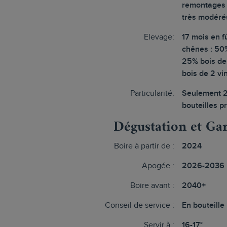
remontages 
très modéré
Elevage:
17 mois en f
chênes : 50%
25% bois de
bois de 2 vi
Particularité:
Seulement 
bouteilles p
Dégustation et Ga
Boire à partir de :
2024
Apogée :
2026-2036
Boire avant :
2040+
Conseil de service :
En bouteille
Servir à :
16-17°