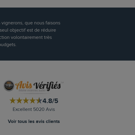
s vignerons, que nous faisons
eul objectif est de réduire
ction volontairement très
budgets.
4.8/5
Excellent 5020 Avis
Voir tous les avis clients