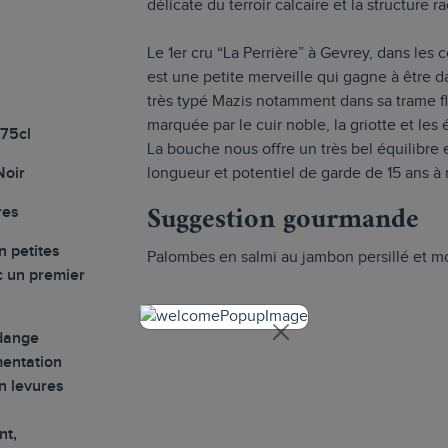
délicate du terroir calcaire et la structure ra
Le 1er cru “La Perrière” à Gevrey, dans les
est une petite merveille qui gagne à être 
très typé Mazis notamment dans sa trame flo
marquée par le cuir noble, la griotte et les
 75cl
La bouche nous offre un très bel équilibre 
Noir
longueur et potentiel de garde de 15 ans à
Suggestion gourmande
res
n petites
Palombes en salmi au jambon persillé et mo
c un premier
dange
mentation
n levures
nt,