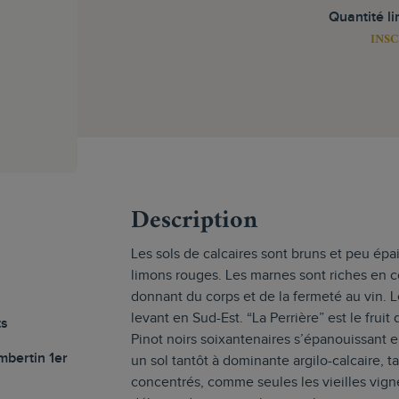
Quantité li
INSC
s
Description
Les sols de calcaires sont bruns et peu épa
limons rouges. Les marnes sont riches en co
donnant du corps et de la fermeté au vin. 
levant en Sud-Est. “La Perrière” est le fru
ts
Pinot noirs soixantenaires s’épanouissant
bertin 1er
un sol tantôt à dominante argilo-calcaire, t
concentrés, comme seules les vieilles vigne