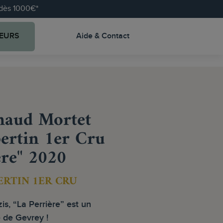
e dès 1000€*
EURS
Aide & Contact
aud Mortet
rtin 1er Cru
ère" 2020
RTIN 1ER CRU
s, “La Perrière” est un
 de Gevrey !