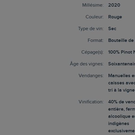
Millésime:
2020
Couleur:
Rouge
Type de vin:
Sec
Format:
Bouteille de
Cépage(s):
100% Pinot 
Âge des vignes:
Soixantenai
Vendanges:
Manuelles e
caisses ave
tri à la vigne
Vinification:
40% de ven
entière, fer
alcoolique e
indigènes
exclusiveme