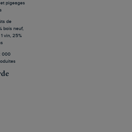
et pigeages
s
ûts de
 bois neuf,
 1 vin, 25%
ns
2 000
roduites
rde