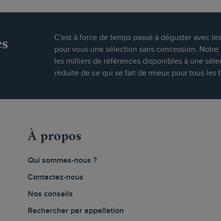
es
C'est à force de temps passé à déguster avec le
pour vous une sélection sans concession. Notre s
les milliers de références disponibles à une séle
réduite de ce qui se fait de mieux pour tous les 
À propos
Qui sommes-nous ?
Contactez-nous
Nos conseils
Rechercher par appellation