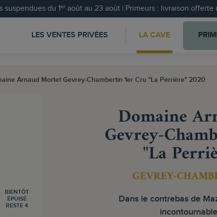
 suspendues du 1ᵉʳ août au 23 août | Primeurs : livraison offert
LES VENTES PRIVÉES
LA CAVE
PRIM
aine Arnaud Mortet Gevrey-Chambertin 1er Cru "La Perrière" 2020
Domaine Arn
Gevrey-Chambe
"La Perri
GEVREY-CHAMBE
BIENTÔT
Dans le contrebas de Mazi
ÉPUISÉ
RESTE 4
incontournable