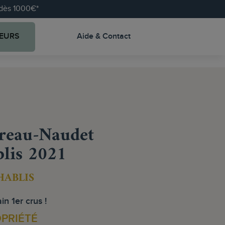
e dès 1000€*
EURS
Aide & Contact
eau-Naudet
blis 2021
HABLIS
in 1er crus !
OPRIÉTÉ