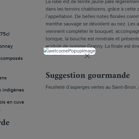
La robe est de teinte jaune pâle légèremen
dans les terroirs chablisiens, grâce à cette
l’appellation. De belles notes florales comme
menthe sauvage se dévoilent au nez. Les a
viennent compléter le bouquet, accompagn
 75cl
tonique, la bouche est minérale et présente
onnay
acidulé de pomme Granny. La finale est éner
Chablis !
s composés
Suggestion gourmande
ans
Feuilleté d’asperges vertes au Saint-Brion, 
s indigènes
ois en cuve
s
rde