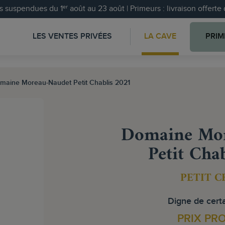
 suspendues du 1ᵉʳ août au 23 août | Primeurs : livraison offert
LES VENTES PRIVÉES
LA CAVE
PRIM
maine Moreau-Naudet Petit Chablis 2021
Domaine Mor
Petit Cha
PETIT C
Digne de certa
PRIX PR