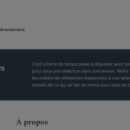
 directement
es
C'est à force de temps passé à déguster avec le
pour vous une sélection sans concession. Notre s
les milliers de références disponibles à une séle
réduite de ce qui se fait de mieux pour tous les 
À propos