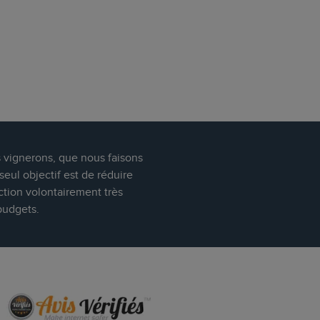
s vignerons, que nous faisons
eul objectif est de réduire
ction volontairement très
budgets.