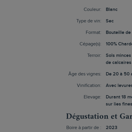
Couleur:
Blanc
Type de vin:
Sec
Format:
Bouteille de
Cépage(s):
100% Chard
Terroir:
Sols mince
de calcaires
Âge des vignes:
De 20 à 50 
Vinification:
Avec levure
Elevage:
Durant 18 m
sur lies fine
Dégustation et Ga
Boire à partir de :
2023