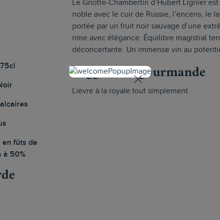
Le Griotte-Chambertin d’Hubert Lignier est
noble avec le cuir de Russie, l’encens, le lar
portée par un fruit noir sauvage d’une ext
rime avec élégance. Équilibre magistral ten
déconcertante. Un immense vin au potentiel 
Suggestion gourmande
 75cl
Noir
Lièvre à la royale tout simplement.
calcaires
us
 en fûts de
s à 50%
rde