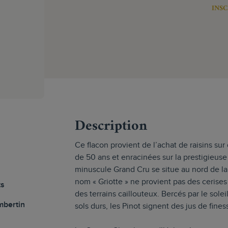
INSC
s
Description
Ce flacon provient de l’achat de raisins sur
de 50 ans et enracinées sur la prestigieus
minuscule Grand Cru se situe au nord de la
nom « Griotte » ne provient pas des cerises
ts
des terrains caillouteux. Bercés par le sol
mbertin
sols durs, les Pinot signent des jus de fi