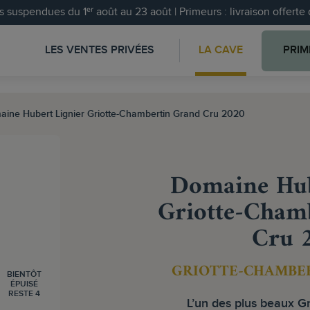
 suspendues du 1ᵉʳ août au 23 août | Primeurs : livraison offert
LES VENTES PRIVÉES
LA CAVE
PRIM
ine Hubert Lignier Griotte-Chambertin Grand Cru 2020
Domaine Hub
Griotte-Cham
Cru 
GRIOTTE-CHAMBE
BIENTÔT
ÉPUISÉ
RESTE 4
L’un des plus beaux Gr