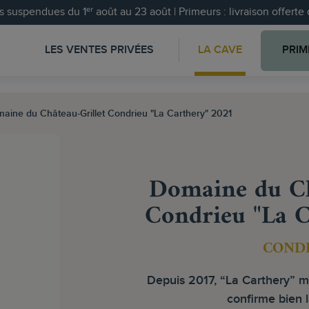
 suspendues du 1ᵉʳ août au 23 août | Primeurs : livraison offert
LES VENTES PRIVÉES
LA CAVE
PRIM
aine du Château-Grillet Condrieu "La Carthery" 2021
Domaine du Ch
Condrieu "La C
COND
Depuis 2017, “La Carthery” 
confirme bien 