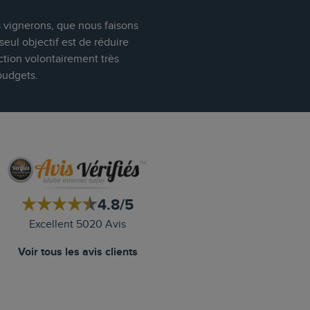
s vignerons, que nous faisons
eul objectif est de réduire
ction volontairement très
budgets.
4.8/5
Excellent 5020 Avis
Voir tous les avis clients