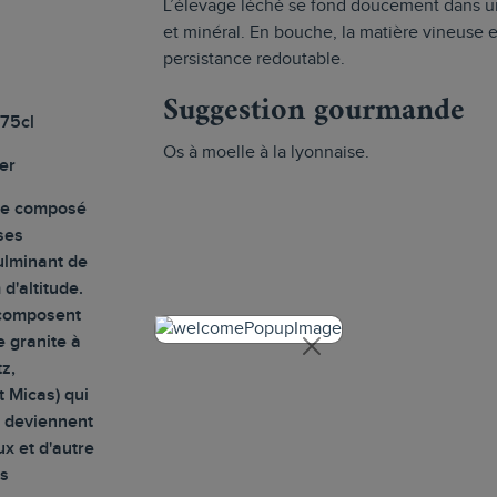
L’élevage léché se fond doucement dans un va
et minéral. En bouche, la matière vineuse e
persistance redoutable.
Suggestion gourmande
 75cl
Os à moelle à la lyonnaise.
er
re composé
ses
culminant de
d'altitude.
 composent
e granite à
tz,
t Micas) qui
t deviennent
ux et d'autre
ss