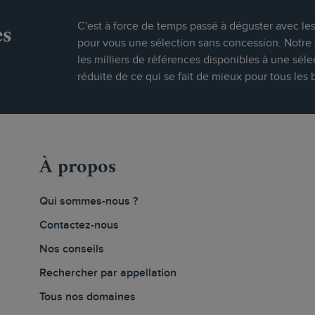
es
C'est à force de temps passé à déguster avec le
pour vous une sélection sans concession. Notre s
les milliers de références disponibles à une séle
réduite de ce qui se fait de mieux pour tous les 
À propos
Qui sommes-nous ?
Contactez-nous
Nos conseils
Rechercher par appellation
Tous nos domaines