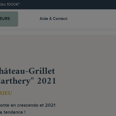
e dès 1000€*
EURS
Aide & Contact
âteau-Grillet
arthery" 2021
RIEU
monte en crescendo et 2021
la tendance !