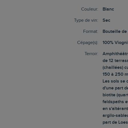
Couleur:
Blanc
Type de vin:
Sec
Format:
Bouteille de
Cépage(s):
100% Viogni
Terroir:
Amphithéât
de 12 terras
(chaillées) 
150 à 250 m 
Les sols se
d'une part d
biotite (quar
feldspaths e
en s'altéran
argilo-sable
part de Loe