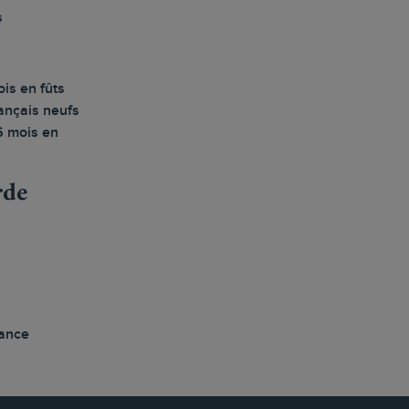
s
is en fûts
ançais neufs
6 mois en
rde
vance