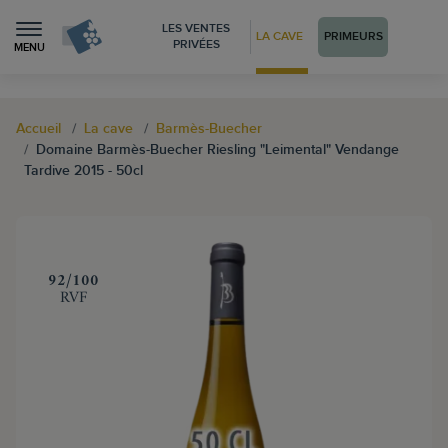
LES VENTES
LA CAVE
PRIMEURS
PRIVÉES
MENU
Accueil
La cave
Barmès-Buecher
Domaine Barmès-Buecher Riesling "Leimental" Vendange
Tardive 2015 - 50cl
‍92/100
RVF