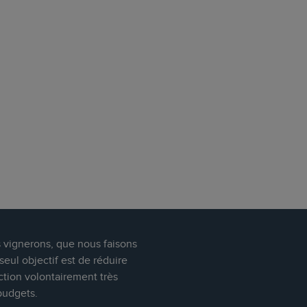
s vignerons, que nous faisons
eul objectif est de réduire
ction volontairement très
budgets.