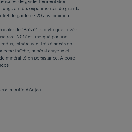
erroir et de garde. Fermentation
 longs en fûts expérimentés de grands
ntiel de garde de 20 ans minimum.
égendaire de “Brézé” et mythique cuvée
se rare. 2017 est marqué par une
tendus, minéraux et très élancés en
rioche fraîche, minéral crayeux et
de minéralité en persistance. A boire
nées.
s à la truffe d’Anjou.