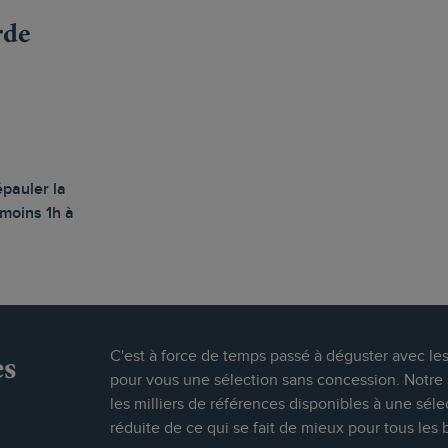
rde
épauler la
 moins 1h à
es
C'est à force de temps passé à déguster avec le
pour vous une sélection sans concession. Notre s
les milliers de références disponibles à une séle
réduite de ce qui se fait de mieux pour tous les 