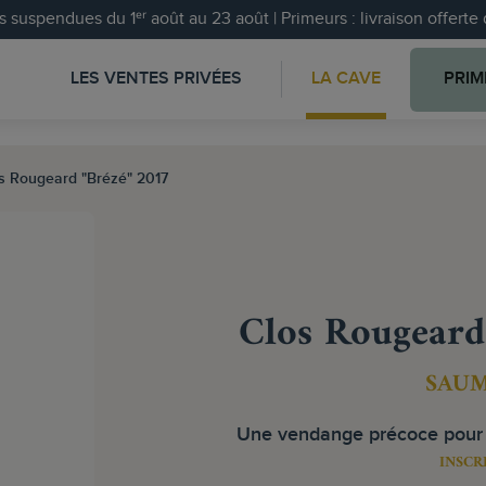
 suspendues du 1ᵉʳ août au 23 août | Primeurs : livraison offert
LES VENTES PRIVÉES
LA CAVE
PRIM
s Rougeard "Brézé" 2017
Clos Rougeard
SAU
Une vendange précoce pour u
INSCR