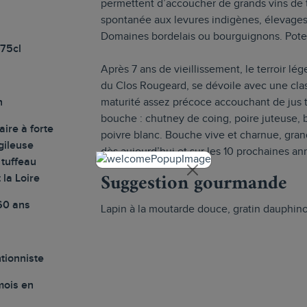
permettent d’accoucher de grands vins de t
spontanée aux levures indigènes, élevages
Domaines bordelais ou bourguignons. Pote
 75cl
Après 7 ans de vieillissement, le terroir l
du Clos Rougeard, se dévoile avec une clas
n
maturité assez précoce accouchant de jus 
bouche : chutney de coing, poire juteuse, b
aire à forte
poivre blanc. Bouche vive et charnue, gran
gileuse
dès aujourd’hui et sur les 10 prochaines an
tuffeau
Suggestion gourmande
la Loire
60 ans
Lapin à la moutarde douce, gratin dauphinoi
tionniste
mois en