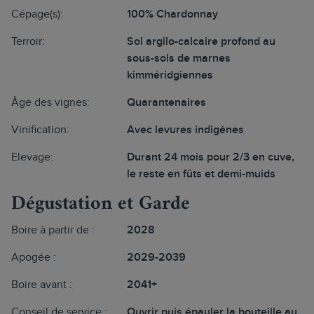
Cépage(s):
100% Chardonnay
Terroir:
Sol argilo-calcaire profond au
sous-sols de marnes
kimméridgiennes
Âge des vignes:
Quarantenaires
Vinification:
Avec levures indigènes
Elevage:
Durant 24 mois pour 2/3 en cuve,
le reste en fûts et demi-muids
Dégustation et Garde
Boire à partir de :
2028
Apogée :
2029-2039
Boire avant :
2041+
Conseil de service :
Ouvrir puis épauler la bouteille au