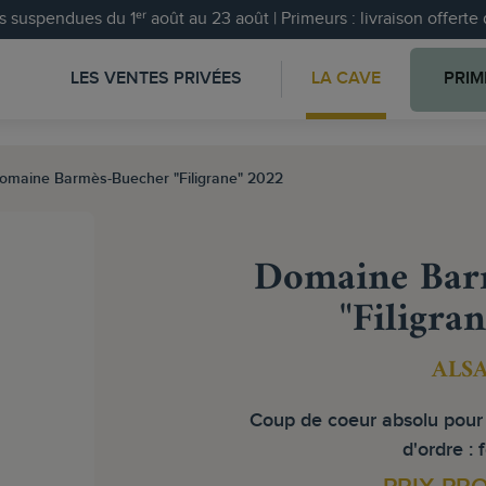
 suspendues du 1ᵉʳ août au 23 août | Primeurs : livraison offert
LES VENTES PRIVÉES
LA CAVE
PRIM
omaine Barmès-Buecher "Filigrane" 2022
Domaine Bar
"Filigra
ALS
Coup de coeur absolu pour 
d'ordre : 