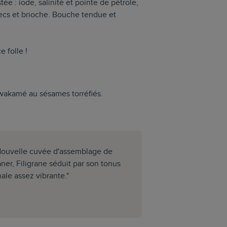
e : iode, salinité et pointe de pétrole,
secs et brioche. Bouche tendue et
 folle !
wakamé au sésames torréfiés.
Nouvelle cuvée d'assemblage de
aner, Filigrane séduit par son tonus
nale assez vibrante."