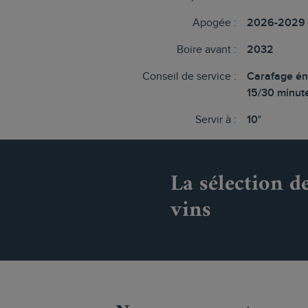
Apogée :
2026-2029
Boire avant :
2032
Conseil de service :
Carafage én
15/30 minut
Servir à :
10°
La sélection d
vins