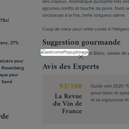
des crayeux. Aromatique puissante très zesté
agrumes confits et touche de poire, fruits 
onctueuse à la fois, belle longueur saline.
 75cl
Coup de cœur pour cette cuvée à l'élégance
Suggestion gourmande
lanc, 37%
Ormeaux glacés au Pinot Blanc, salade de 
calcaro pour
Avis des Experts
du Rosenberg
tique pour
u Sand
93/100
Guide vert 2025 "
La Revue
pinot blanc et sylv
et sa vigoureuse fi
du Vin de
France
rde