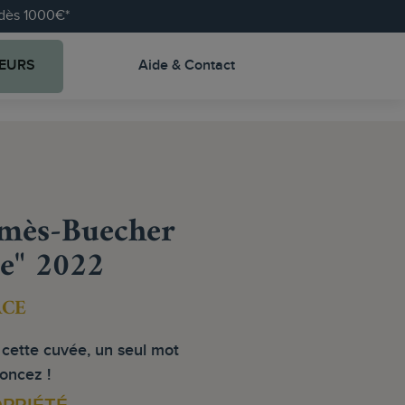
e dès 1000€*
EURS
Aide & Contact
mès-Buecher
ne" 2022
ACE
cette cuvée, un seul mot
foncez !