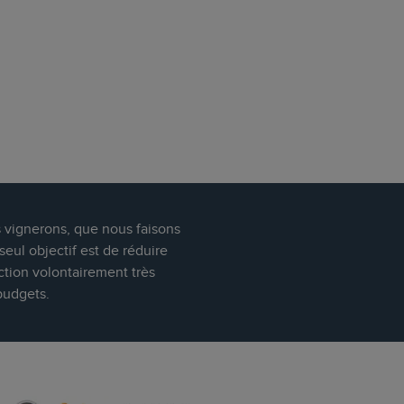
s vignerons, que nous faisons
eul objectif est de réduire
ction volontairement très
budgets.