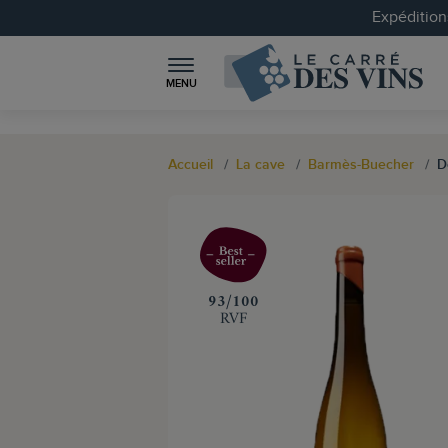
Expéditions
MENU
Accueil
La cave
Barmès-Buecher
D
‍93/100
RVF