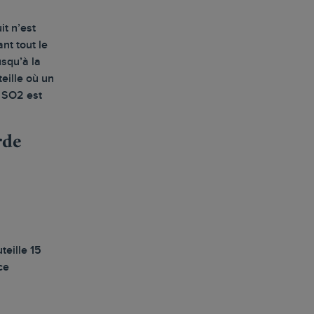
t n’est
nt tout le
squ’à la
eille où un
 SO2 est
rde
teille 15
ce