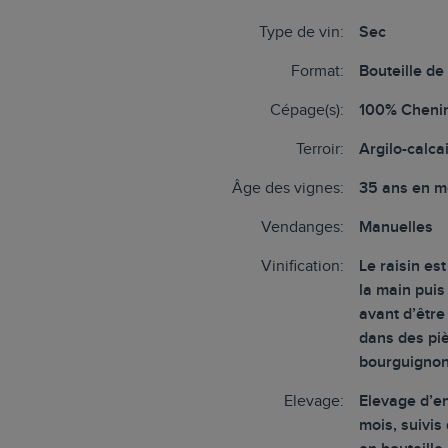
Type de vin:
Sec
Format:
Bouteille de
Cépage(s):
100% Cheni
Terroir:
Argilo-calca
Âge des vignes:
35 ans en 
Vendanges:
Manuelles
Vinification:
Le raisin es
la main puis
avant d’êtr
dans des pi
bourguigno
Elevage:
Elevage d’en
mois, suivis