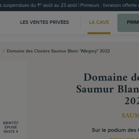
 suspendues du 1ᵉʳ août au 23 août | Primeurs : livraison offert
LES VENTES PRIVÉES
LA CAVE
PRIM
Domaine des Closiers Saumur Blanc "Allegory" 2022
Domaine de
Saumur Blanc
20
SAU
BIENTÔT
ÉPUISÉ
Sur le podium des C
RESTE 4