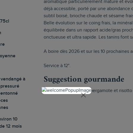
aromatique particulièrement mature et évo
déjà accessible, porté par une abondance de
subtil boisé, brioche chaude et sésame fra
 75cl
Belle évolution sur le coing frais, la minéra
équilibrée dans un rapport acide/gras proc
n
onctueuse et ultra sapide. Les tanins font s
ire
A boire dès 2026 et sur les 10 prochaines 
moyenne
Service à 12°.
Suggestion gourmande
t vendangé à
 pressuré
Anguille beurre blanc/bergamote et risotto
e entonné
èces
nnes
viron 10
 de 12 mois