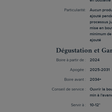
en bouteille
Particularité:
Aucun produi
ajouté penda
processus ju
mise en bout
minimum de
ajouté
Dégustation et Ga
Boire à partir de :
2024
Apogée :
2025-2031
Boire avant :
2034+
Conseil de service :
Ouvrir la bou
min à l'avan
Servir à :
10-12°