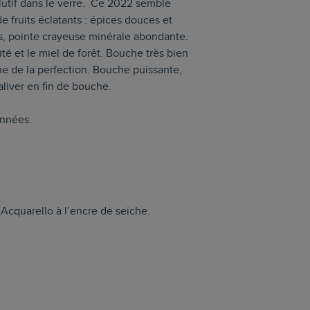
lutif dans le verre. Ce 2022 semble
 fruits éclatants : épices douces et
is, pointe crayeuse minérale abondante.
lité et le miel de forêt. Bouche très bien
he de la perfection. Bouche puissante,
aliver en fin de bouche.
années.
 Acquarello à l’encre de seiche.