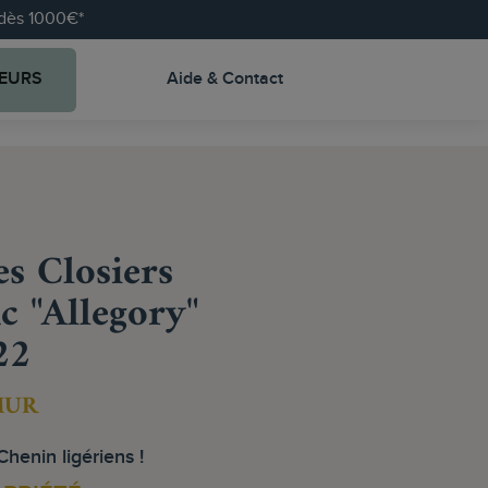
e dès 1000€*
EURS
Aide & Contact
s Closiers
 "Allegory"
22
MUR
henin ligériens !