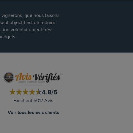
s vignerons, que nous faisons
eul objectif est de réduire
ction volontairement très
budgets.
4.8/5
Excellent 5017 Avis
Voir tous les avis clients