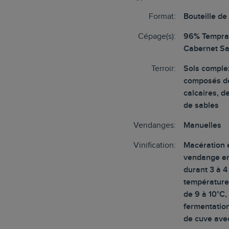
Format:
Bouteille de
Cépage(s):
96% Tempran
Cabernet S
Terroir:
Sols comple
composés de
calcaires, de
de sables
Vendanges:
Manuelles
Vinification:
Macération 
vendange en
durant 3 à 4
température
de 9 à 10°C,
fermentatio
de cuve ave