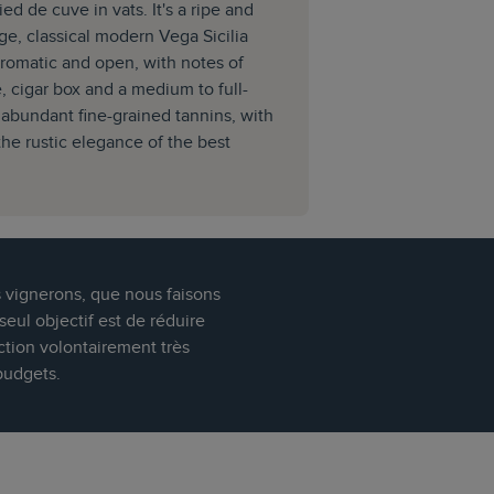
ed de cuve in vats. It's a ripe and
ge, classical modern Vega Sicilia
aromatic and open, with notes of
e, cigar box and a medium to full-
 abundant fine-grained tannins, with
he rustic elegance of the best
s vignerons, que nous faisons
eul objectif est de réduire
ction volontairement très
budgets.