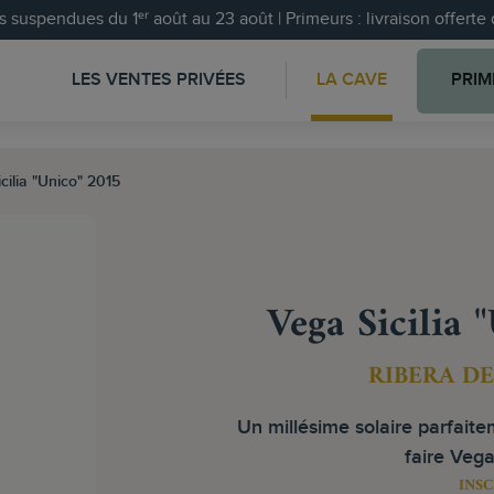
 suspendues du 1ᵉʳ août au 23 août | Primeurs : livraison offert
LES VENTES PRIVÉES
LA CAVE
PRIM
cilia "Unico" 2015
Vega Sicilia 
RIBERA D
Un millésime solaire parfaite
faire Vega 
INSC