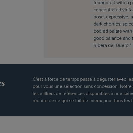
fermented with a pi
concentrated vinta
nose, expressive, 
dark cherries, spic
bodied palate with
good balance and t
Ribera del Duero."
es
C'est à force de temps passé à déguster avec le
pour vous une sélection sans concession. Notre s
les milliers de références disponibles à une séle
réduite de ce qui se fait de mieux pour tous les 