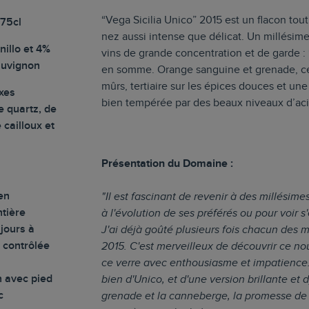
“Vega Sicilia Unico” 2015 est un flacon t
 75cl
nez aussi intense que délicat. Un millésim
illo et 4%
vins de grande concentration et de garde :
auvignon
en somme. Orange sanguine et grenade, cer
mûrs, tertiaire sur les épices douces et u
xes
bien tempérée par des beaux niveaux d’acid
 quartz, de
 cailloux et
Présentation du Domaine :
en
"Il est fascinant de revenir à des millésime
tière
à l'évolution de ses préférés ou pour voir s
 jours à
J'ai déjà goûté plusieurs fois chacun des m
 contrôlée
2015. C'est merveilleux de découvrir ce no
ce verre avec enthousiasme et impatience. 
n avec pied
bien d'Unico, et d'une version brillante et d
c
grenade et la canneberge, la promesse de 