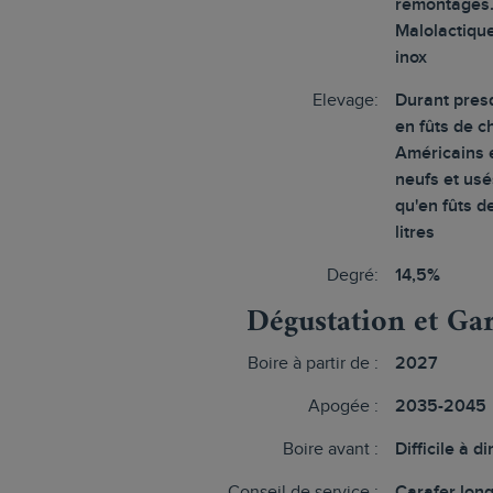
remontages
Malolactiqu
inox
Elevage:
Durant pres
en fûts de 
Américains 
neufs et usé
qu'en fûts 
litres
Degré:
14,5%
Dégustation et Ga
Boire à partir de :
2027
Apogée :
2035-2045
Boire avant :
Difficile à dir
Conseil de service :
Carafer lon