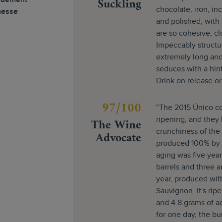
Suckling
chocolate, iron, in
nesse
and polished, with 
are so cohesive, clo
Impeccably structur
extremely long and 
seduces with a hint 
Drink on release or
97/100
"The 2015 Único co
The Wine
ripening, and they 
crunchiness of the f
Advocate
produced 100% by 
aging was five year
barrels and three an
year, produced wi
Sauvignon. It's rip
and 4.8 grams of a
for one day, the b