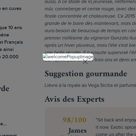
.
aussi, à ce stade de la jeunesse, netteme
e en cuves
mûr, canneberge et cerise rouge, avec des 
finale concentrée et chaleureuse. Ce 2015 
grande de le boire dès maintenant, mais do
que 10 ans
aura besoin de beaucoup de temps en cave p
chêne
premier millésime du vigneron Gonzalo Itur
et Français
après un hiver pluvieux, mais l'été s'est bi
s ainsi
une belle récolte. Il a ensuite supervisé l'
de 20.000
barriques, puis environ trois ans et demi e
Suggestion gourmande
rde
Lièvre à la royale au Vega Sicilia et parfumé
Avis des Experts
98/100
"Sit back and enjoy
e...
James
it now. Exotic spi
come up after the 
guement