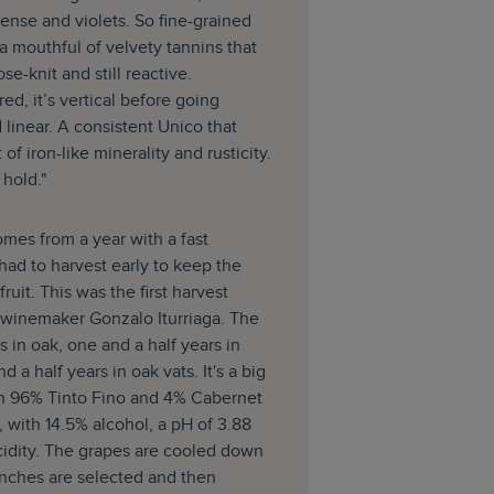
cense and violets. So fine-grained
a mouthful of velvety tannins that
se-knit and still reactive.
ed, it’s vertical before going
linear. A consistent Unico that
of iron-like minerality and rusticity.
 hold."
mes from a year with a fast
had to harvest early to keep the
ruit. This was the first harvest
winemaker Gonzalo Iturriaga. The
s in oak, one and a half years in
d a half years in oak vats. It's a big
th 96% Tinto Fino and 4% Cabernet
e, with 14.5% alcohol, a pH of 3.88
cidity. The grapes are cooled down
unches are selected and then