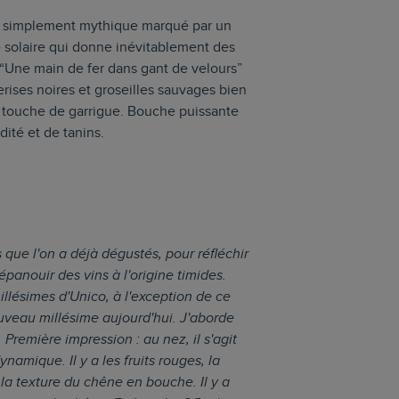
out simplement mythique marqué par un
e solaire qui donne inévitablement des
 “Une main de fer dans gant de velours”
ises noires et groseilles sauvages bien
ne touche de garrigue. Bouche puissante
ité et de tanins.
s que l'on a déjà dégustés, pour réfléchir
'épanouir des vins à l'origine timides.
illésimes d'Unico, à l'exception de ce
uveau millésime aujourd'hui. J'aborde
Première impression : au nez, il s'agit
ynamique. Il y a les fruits rouges, la
la texture du chêne en bouche. Il y a