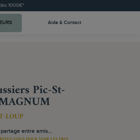
e dès 1000€*
EURS
Aide & Contact
ssiers Pic-St-
1 MAGNUM
NT-LOUP
 partage entre amis...
RIVEZ-VOUS POUR VOIR LES PRIX