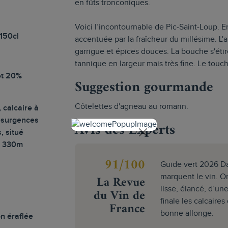
en fûts tronconiques.
Voici l’incontournable de Pic-Saint-Loup. En
150cl
accentuée par la fraîcheur du millésime. L'a
garrigue et épices douces. La bouche s'éti
tannique en largeur mais très fine. Le touc
et 20%
Suggestion gourmande
Côtelettes d'agneau au romarin.
, calcaire à
résurgences
Avis des Experts
, situé
t 330m
91/100
Guide vert 2026 Dan
La Revue
marquent le vin. On 
lisse, élancé, d’un
du Vin de
finale les calcaire
France
bonne allonge.
n éraflée