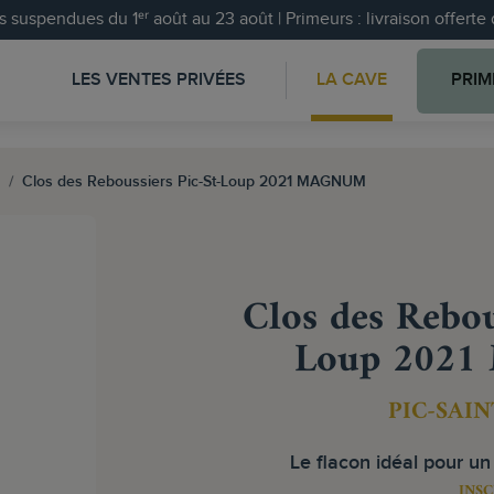
 suspendues du 1ᵉʳ août au 23 août | Primeurs : livraison offert
LES VENTES PRIVÉES
LA CAVE
PRIM
Clos des Reboussiers Pic-St-Loup 2021 MAGNUM
Clos des Rebou
Loup 202
PIC-SAI
Le flacon idéal pour un
INSC