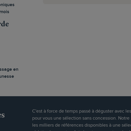
oniques
mois
rde
ssage en
eunesse
es
C'est à force de temps passé à déguster avec le
pour vous une sélection sans concession. Notre s
les milliers de références disponibles à une séle