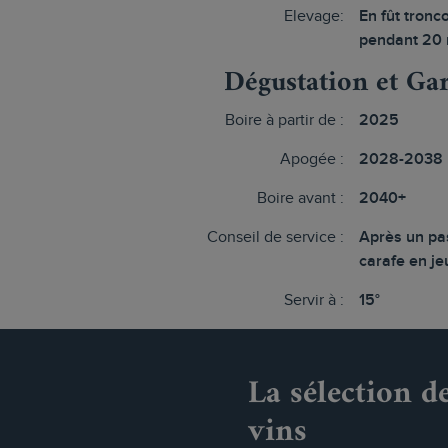
Elevage:
En fût tronc
pendant 20 
Dégustation et Ga
Boire à partir de :
2025
Apogée :
2028-2038
Boire avant :
2040+
Conseil de service :
Après un pa
carafe en j
Servir à :
15°
La sélection d
vins