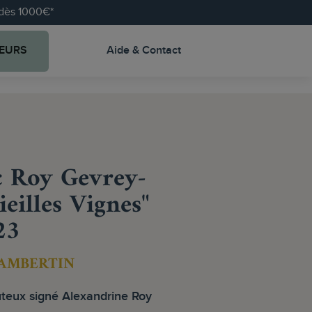
e dès 1000€*
EURS
Aide & Contact
 Roy Gevrey-
eilles Vignes"
23
AMBERTIN
uteux signé Alexandrine Roy