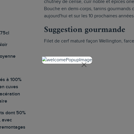
chutney de cerise, cuir noble et épices orie
Bouche en demi-corps, tanins gourmands dé
aujourd'hui et sur les 10 prochaines années
Suggestion gourmande
 75cl
Filet de cerf maturé façon Wellington, farce
Noir
moyenne
lés à 100%
 en cuves
macération
aire
ûts dont 50%
, avec
 remontages