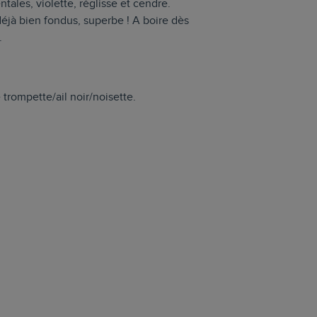
ntales, violette, réglisse et cendre.
jà bien fondus, superbe ! A boire dès
.
 trompette/ail noir/noisette.