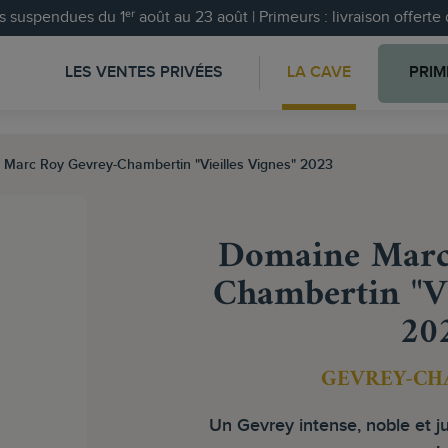
 suspendues du 1ᵉʳ août au 23 août | Primeurs : livraison offert
LES VENTES PRIVÉES
LA CAVE
PRIM
Marc Roy Gevrey-Chambertin "Vieilles Vignes" 2023
Domaine Marc
Chambertin "Vi
20
GEVREY-CH
Un Gevrey intense, noble et j