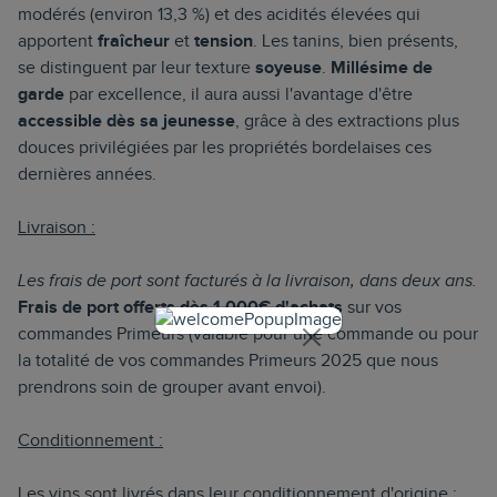
modérés (environ 13,3 %) et des acidités élevées qui
apportent
fraîcheur
et
tension
. Les tanins, bien présents,
se distinguent par leur texture
soyeuse
.
Millésime de
garde
par excellence, il aura aussi l'avantage d'être
accessible
dès sa jeunesse
, grâce à des extractions plus
douces privilégiées par les propriétés bordelaises ces
dernières années.
Livraison :
Les frais de port sont facturés à la livraison, dans deux ans.
Frais de port offerts dès 1 000€ d'achats
sur vos
commandes Primeurs (valable pour une commande ou pour
la totalité de vos commandes Primeurs 2025 que nous
prendrons soin de grouper avant envoi).
Conditionnement :
Les vins sont livrés dans leur conditionnement d'origine :