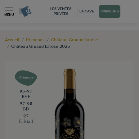
LES VENTES
LA CAVE
PRIMEURS
PRIVÉES
MENU
Accueil
Primeurs
Château Gruaud Larose
Château Gruaud Larose 2025
‍95-97
RVF
‍97-98
BD
‍97
Falstaff