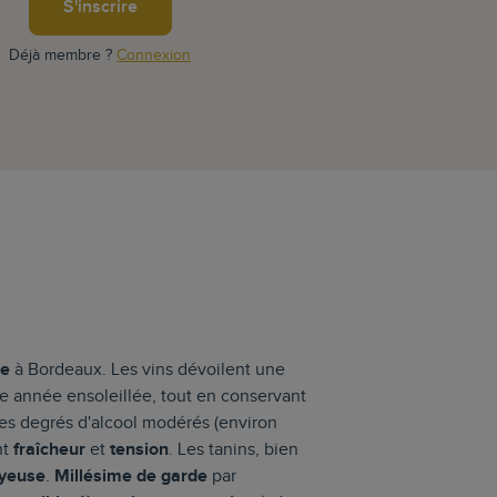
S'inscrire
Déjà membre ?
Connexion
le
à Bordeaux. Les vins dévoilent une
une année ensoleillée, tout en conservant
des degrés d'alcool modérés (environ
nt
fraîcheur
et
tension
. Les tanins, bien
yeuse
.
Millésime de garde
par