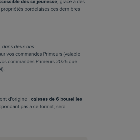
ccessible
dès sa jeunesse
, grâce à des
s propriétés bordelaises ces dernières
n, dans deux ans.
ur vos commandes Primeurs (valable
e vos commandes Primeurs 2025 que
i).
ent d'origine :
caisses de 6 bouteilles
pondant pas à ce format, sera