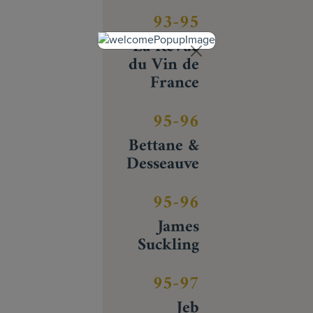
93-95
La Revue
du Vin de
France
95-96
Bettane &
Desseauve
95-96
James
Suckling
95-97
Jeb