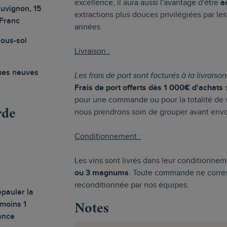
excellence, il aura aussi l'avantage d'être
a
uvignon, 15
extractions plus douces privilégiées par le
Franc
années.
sous-sol
Livraison :
ues neuves
Les frais de port sont facturés à la livraiso
Frais de port offerts dès 1 000€ d'achats
s
pour une commande ou pour la totalité d
rde
nous prendrons soin de grouper avant envo
Conditionnement :
Les vins sont livrés dans leur conditionnem
ou 3 magnums
. Toute commande ne corres
reconditionnée par nos équipes.
épauler la
Notes
 moins 1
ance