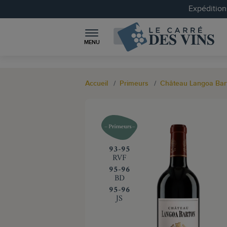
Expéditions
MENU
Accueil
Primeurs
Château Langoa Bar
‍93-95
RVF
‍95-96
BD
‍95-96
JS