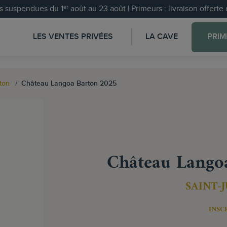
 suspendues du 1ᵉʳ août au 23 août | Primeurs : livraison offert
LES VENTES PRIVÉES
LA CAVE
PRIM
ton
Château Langoa Barton 2025
Château Lango
SAINT-
INSC