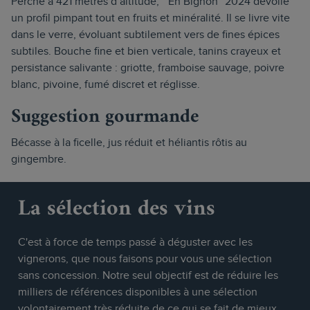
Perché à 421 mètres d’altitude, “'En Bignon” 2024 dévoile
un profil pimpant tout en fruits et minéralité. Il se livre vite
dans le verre, évoluant subtilement vers de fines épices
subtiles. Bouche fine et bien verticale, tanins crayeux et
persistance salivante : griotte, framboise sauvage, poivre
blanc, pivoine, fumé discret et réglisse.
Suggestion gourmande
Bécasse à la ficelle, jus réduit et héliantis rôtis au
gingembre.
La sélection des vins
C'est à force de temps passé à déguster avec les
vignerons, que nous faisons pour vous une sélection
sans concession. Notre seul objectif est de réduire les
milliers de références disponibles à une sélection
volontairement très réduite de ce qui se fait de mieux