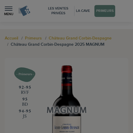
LES VENTES
LA CAVE
PRIMEURS
PRIVÉES
MENU
Accueil
Primeurs
Château Grand Corbin-Despagne
Château Grand Corbin-Despagne 2025 MAGNUM
‍92-95
RVF
‍95
BD
‍94-95
JS