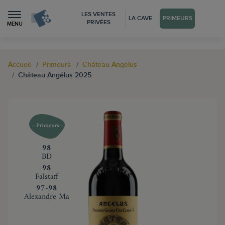
LES VENTES
LA CAVE
PRIMEURS
PRIVÉES
MENU
Accueil
Primeurs
Château Angélus
Château Angélus 2025
‍98
BD
‍98
Falstaff
‍97-98
Alexandre Ma