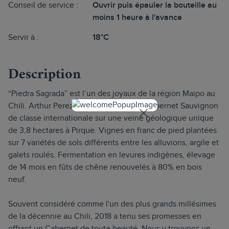
Conseil de service :
Ouvrir puis épauler la bouteille au
moins 1 heure à l'avance
Servir à :
18°C
Description
“Piedra Sagrada” est l’un des joyaux de la région Maipo au
Chili. Arthur Perez Rojas accouche de Cabernet Sauvignon
de classe internationale sur une veine géologique unique
de 3,8 hectares à Pirque. Vignes en franc de pied plantées
sur 7 variétés de sols différents entre les alluvions, argile et
galets roulés. Fermentation en levures indigènes, élevage
de 14 mois en fûts de chêne renouvelés à 80% en bois
neuf.
Souvent considéré comme l'un des plus grands millésimes
de la décennie au Chili, 2018 a tenu ses promesses en
offrant un Cabernet de toute beauté. Nous y trouvons un