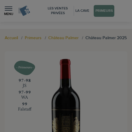
LES VENTES
LA CAVE
PRIMEURS
PRIVÉES
MENU
Accueil
Primeurs
Château Palmer
Château Palmer 2025
‍97-98
JS
‍97-99
WA
‍99
Falstaff