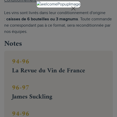
Conditionnement :
Les vins sont livrés dans leur conditionnement d'origine
:
caisses de 6 bouteilles ou 3 magnums
. Toute commande
ne correspondant pas à ce format, sera reconditionnée par
nos équipes.
Notes
94-96
La Revue du Vin de France
96-97
James Suckling
94-96