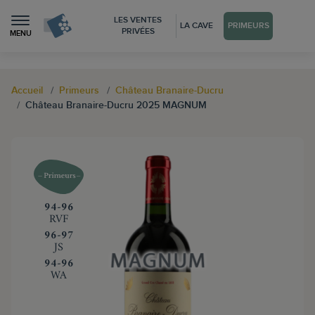
LES VENTES
LA CAVE
PRIMEURS
PRIVÉES
MENU
Accueil
Primeurs
Château Branaire-Ducru
Château Branaire-Ducru 2025 MAGNUM
‍94-96
RVF
‍96-97
JS
‍94-96
WA