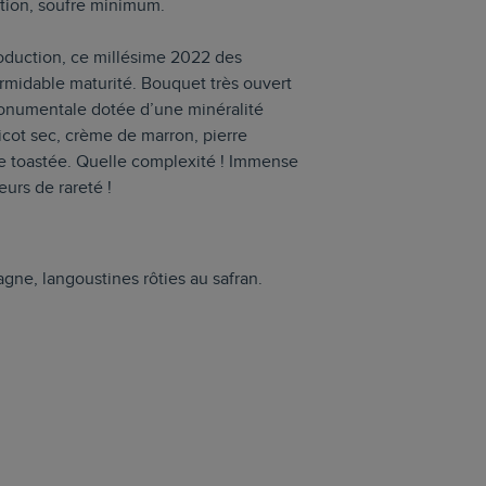
ation, soufre minimum.
roduction, ce millésime 2022 des
rmidable maturité. Bouquet très ouvert
monumentale dotée d’une minéralité
ricot sec, crème de marron, pierre
he toastée. Quelle complexité ! Immense
teurs de rareté !
gne, langoustines rôties au safran.