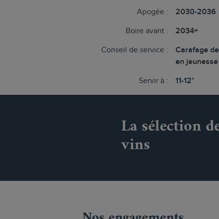
Apogée :
2030-2036
Boire avant :
2034+
Conseil de service :
Carafage de
en jeunesse
Servir à :
11-12°
La sélection d
vins
Nos engagements