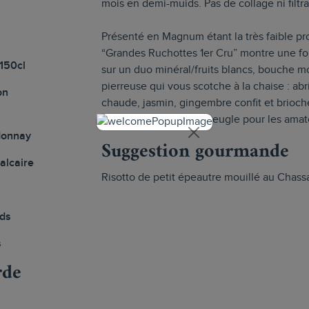
mois en demi-muids. Pas de collage ni filtr
Présenté en Magnum étant la très faible p
“Grandes Ruchottes 1er Cru” montre une fo
150cl
sur un duo minéral/fruits blancs, bouche 
pierreuse qui vous scotche à la chaise : ab
on
chaude, jasmin, gingembre confit et brioc
vin blanc, à servir à l’aveugle pour les ama
donnay
Suggestion gourmande
calcaire
Risotto de petit épeautre mouillé au Chassa
ds
s
rde