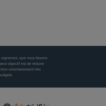
s vignerons, que nous faisons
eul objectif est de réduire
ction volontairement très
budgets.