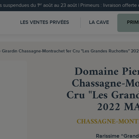
 suspendues du 1ᵉʳ août au 23 août | Primeurs : livraison offert
LES VENTES PRIVÉES
LA CAVE
PRIM
e Girardin Chassagne-Montrachet 1er Cru "Les Grandes Ruchottes" 
Domaine Pier
Chassagne-Mo
Cru "Les Grand
2022 
CHASSAGNE-MONT
Rarissime “Grand