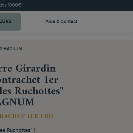
e dès 1000€*
EURS
Aide & Contact
2022 MAGNUM
re Girardin
ntrachet 1er
es Ruchottes"
MAGNUM
RACHET 1ER CRU
es Ruchottes” !