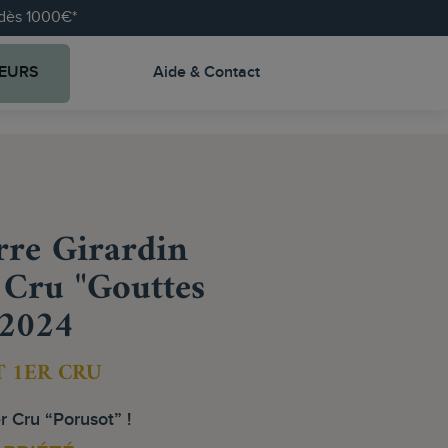
e dès 1000€*
EURS
Aide & Contact
re Girardin
 Cru "Gouttes
 2024
 1ER CRU
r Cru “Porusot” !