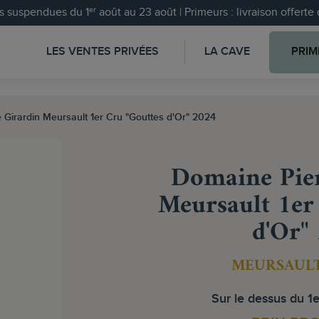
 suspendues du 1ᵉʳ août au 23 août | Primeurs : livraison offert
LES VENTES PRIVÉES
LA CAVE
PRIM
 Girardin Meursault 1er Cru "Gouttes d'Or" 2024
Domaine Pier
Meursault 1er
d'Or"
MEURSAULT
Sur le dessus du 1e