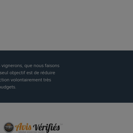
s vignerons, que nous faisons
eul objectif est de réduire
ction volontairement très
budgets.