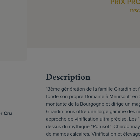
PRIX PR
INSC
s
Description
13ème génération de la famille Girardin et fi
fonde son propre Domaine à Meursault en 201
montante de la Bourgogne et dirige un magn
Girardin nous offre une large gamme des m
er Cru
approche de vinification ultra précise. Les "
dessus du mythique “Porusot”. Chardonnay 
de marnes calcaires. Vinification et éleva