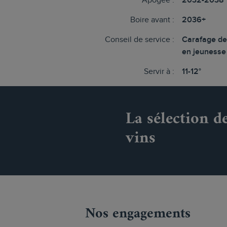
Apogée :
2032-2038
Boire avant :
2036+
Conseil de service :
Carafage de
en jeunesse
Servir à :
11-12°
La sélection d
vins
Nos engagements