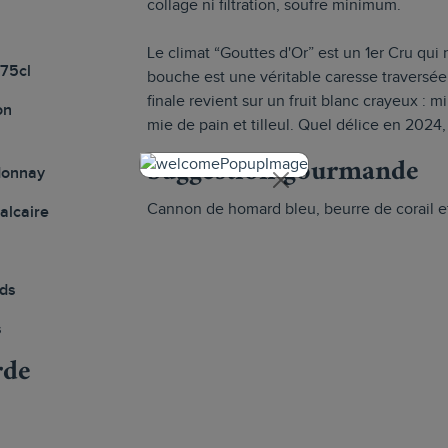
collage ni filtration, soufre minimum.
Le climat “Gouttes d'Or” est un 1er Cru qui
 75cl
bouche est une véritable caresse traversée 
finale revient sur un fruit blanc crayeux : mi
on
mie de pain et tilleul. Quel délice en 2024, 
Suggestion gourmande
donnay
Cannon de homard bleu, beurre de corail et
calcaire
ds
s
rde