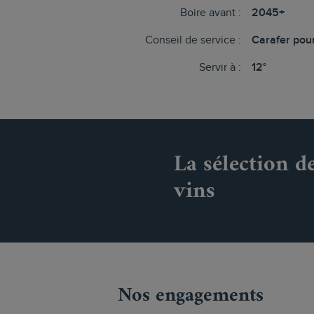
Boire avant :
2045+
Conseil de service :
Carafer pour
Servir à :
12°
La sélection d
vins
Nos engagements