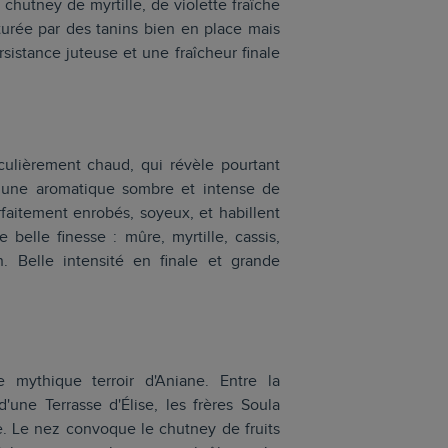
 chutney de myrtille, de violette fraîche
cturée par des tanins bien en place mais
sistance juteuse et une fraîcheur finale
iculièrement chaud, qui révèle pourtant
 une aromatique sombre et intense de
arfaitement enrobés, soyeux, et habillent
belle finesse : mûre, myrtille, cassis,
 Belle intensité en finale et grande
 mythique terroir d'Aniane. Entre la
d'une Terrasse d'Élise, les frères Soula
rge. Le nez convoque le chutney de fruits