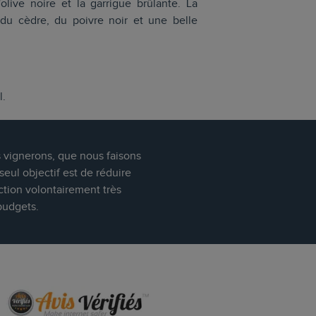
'olive noire et la garrigue brûlante. La
du cèdre, du poivre noir et une belle
l.
s vignerons, que nous faisons
eul objectif est de réduire
ction volontairement très
budgets.