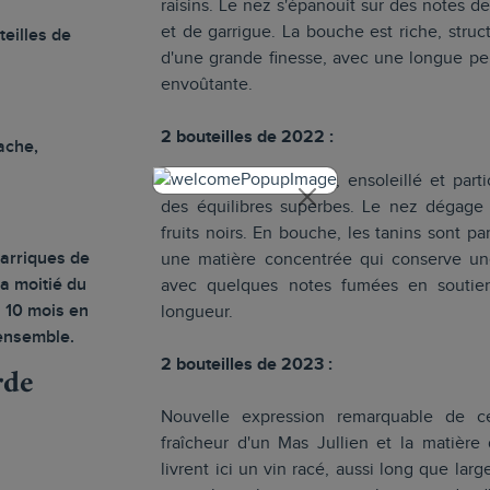
raisins. Le nez s'épanouit sur des notes de
et de garrigue. La bouche est riche, stru
teilles de
d'une grande finesse, avec une longue per
envoûtante.
2 bouteilles de 2022 :
ache,
Grand millésime 2022, ensoleillé et part
des équilibres superbes. Le nez dégage
fruits noirs. En bouche, les tanins sont p
barriques de
une matière concentrée qui conserve une 
la moitié du
avec quelques notes fumées en soutien.
 10 mois en
longueur.
’ensemble.
2 bouteilles de 2023 :
rde
Nouvelle expression remarquable de ce
fraîcheur d'un Mas Jullien et la matière 
livrent ici un vin racé, aussi long que la