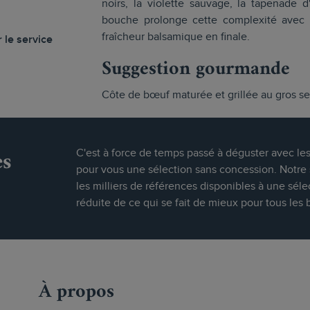
noirs, la violette sauvage, la tapenade d
bouche prolonge cette complexité avec 
fraîcheur balsamique en finale.
 le service
Suggestion gourmande
Côte de bœuf maturée et grillée au gros se
es
C'est à force de temps passé à déguster avec le
pour vous une sélection sans concession. Notre s
les milliers de références disponibles à une séle
réduite de ce qui se fait de mieux pour tous les 
À propos