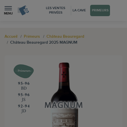
LES VENTES
LA CAVE
PRIMEURS
PRIVÉES
MENU
Accueil
Primeurs
Château Beauregard
Château Beauregard 2025 MAGNUM
‍95-96
BD
‍95-96
JS
‍92-94
JD