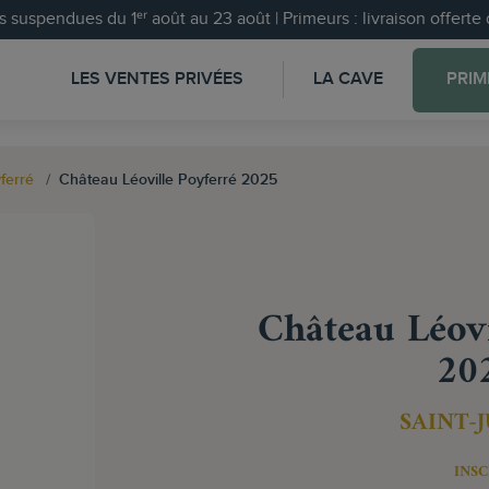
 suspendues du 1ᵉʳ août au 23 août | Primeurs : livraison offert
LES VENTES PRIVÉES
LA CAVE
PRIM
ferré
Château Léoville Poyferré 2025
Château Léovi
20
SAINT-
INSC