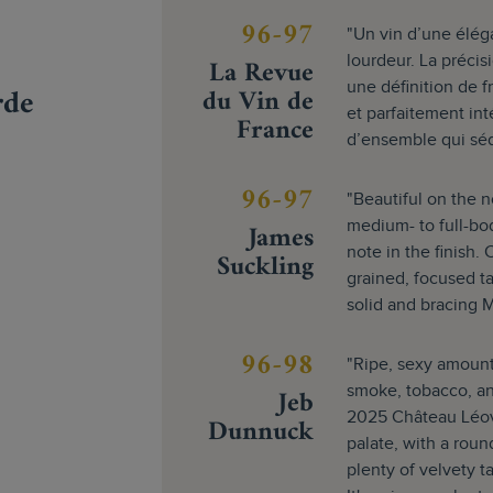
96-97
"Un vin d’une élég
La Revue
lourdeur. La précis
une définition de f
rde
du Vin de
et parfaitement int
France
d’ensemble qui sédu
96-97
"Beautiful on the n
James
medium- to full-bo
note in the finish.
Suckling
grained, focused ta
solid and bracing 
96-98
"Ripe, sexy amounts
Jeb
smoke, tobacco, an
2025 Château Léovil
Dunnuck
palate, with a roun
plenty of velvety 