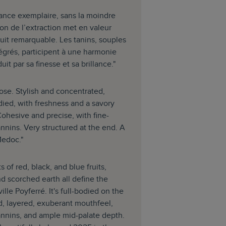
ance exemplaire, sans la moindre
ion de l’extraction met en valeur
ruit remarquable. Les tanins, souples
égrés, participent à une harmonie
it par sa finesse et sa brillance."
ose. Stylish and concentrated,
died, with freshness and a savory
 Cohesive and precise, with fine-
nnins. Very structured at the end. A
Medoc."
 of red, black, and blue fruits,
d scorched earth all define the
le Poyferré. It's full-bodied on the
d, layered, exuberant mouthfeel,
tannins, and ample mid-palate depth.