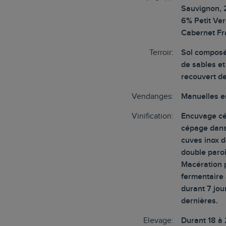
Sauvignon, 
6% Petit Ver
Cabernet Fr
Terroir:
Sol composé 
de sables et
recouvert d
Vendanges:
Manuelles e
Vinification:
Encuvage c
cépage dans
cuves inox d
double paroi
Macération 
fermentaire 
durant 7 jou
dernières.
Elevage:
Durant 18 à