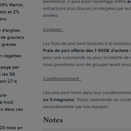
excellence, il aura aussi l'avantage d'être
a
29% Merlot,
extractions plus douces privilégiées par le
dot et 2%
années.
anc
Livraison :
d'argiles,
 de graviers
Les frais de port sont facturés à la livraiso
e graves
Frais de port offerts dès 1 000€ d'achats
s
n cagettes
pour une commande ou pour la totalité d
nous prendrons soin de grouper avant envo
épage par
 les 56
Conditionnement :
ont 27 à
.
Les vins sont livrés dans leur conditionnem
pré-
ou 3 magnums
. Toute commande ne corres
à froid
reconditionnée par nos équipes.
rs dans ces
Notes
 20 mois en