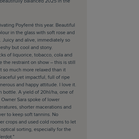
, beautifully balanced 2025 in the
vating Poyferré this year. Beautiful
olour in the glass with soft rose and
. Juicy and alive, immediately so
leshy but cool and stony.
cks of liquorice, tobacco, cola and
e the restraint on show – this is still
t so much more relaxed than it
aceful yet impactful, full of ripe
nerous and happy attitude. I love it.
n bottle. A yield of 20hl/ha, one of
s. Owner Sara spoke of lower
ratures, shorter macerations and
er to keep soft tannins. No
er crops and used cold rooms to let
optical sorting, especially for the
Verdot."