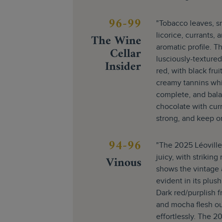
96-99
"Tobacco leaves, sm
The Wine
licorice, currants,
aromatic profile. Th
Cellar
lusciously-textured
Insider
red, with black frui
creamy tannins whi
complete, and bala
chocolate with curr
strong, and keep o
94-96
"The 2025 Léoville
Vinous
juicy, with strikin
shows the vintage a
evident in its plu
Dark red/purplish f
and mocha flesh out 
effortlessly. The 2