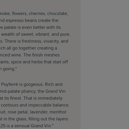
oke, flowers, cherries, chocolate,
 and espresso beans create the
e palate is even better with its
 wealth of sweet, vibrant, and pure,
ts. There is freshness, vivacity, and
ch all go together creating a
nced wine. The finish meshes
ants, spice and herbs that start off
n going."
 Poyferré is gorgeous. Rich and
g mid-palate pliancy, the Grand Vin
t its finest. That is immediately
sh contours and impeccable balance.
ruit, rose petal, lavender, menthol
in the glass, filling out the layers
025 is a sensual Grand Vin."