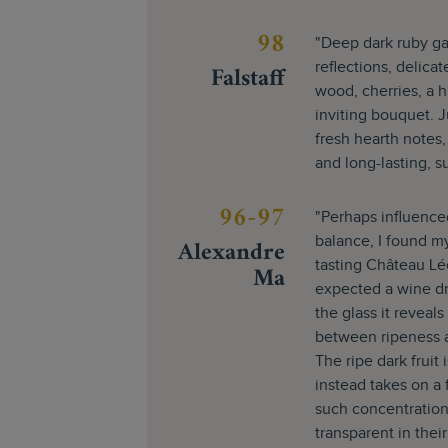
98
"Deep dark ruby ga
Falstaff
reflections, delica
wood, cherries, a h
inviting bouquet. J
fresh hearth notes,
and long-lasting, s
96-97
"Perhaps influence
Alexandre
balance, I found m
tasting Château Léo
Ma
expected a wine dr
the glass it reveal
between ripeness a
The ripe dark fruit 
instead takes on a f
such concentration
transparent in their