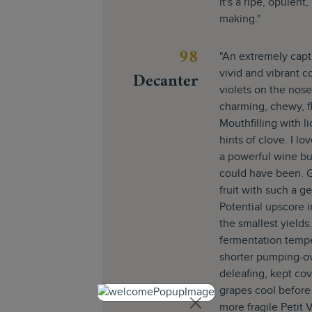
It's a ripe, opulent
making."
98
"An extremely capti
Decanter
vivid and vibrant c
violets on the nose
charming, chewy, f
Mouthfilling with li
hints of clove. I lov
a powerful wine bu
could have been. Gr
fruit with such a ge
Potential upscore i
the smallest yield
fermentation tempe
shorter pumping-ov
deleafing, kept cov
grapes cool before 
more fragile Petit 