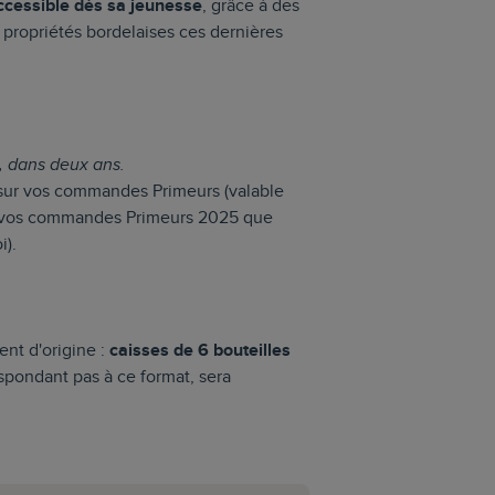
ccessible
dès sa jeunesse
, grâce à des
s propriétés bordelaises ces dernières
n, dans deux ans.
ur vos commandes Primeurs (valable
e vos commandes Primeurs 2025 que
i).
ent d'origine :
caisses de 6 bouteilles
pondant pas à ce format, sera