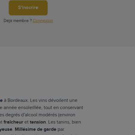
S'inscrire
Déjà membre ?
Connexion
le
à Bordeaux. Les vins dévoilent une
une année ensoleillée, tout en conservant
des degrés d'alcool modérés (environ
nt
fraîcheur
et
tension
. Les tanins, bien
yeuse
.
Millésime de garde
par