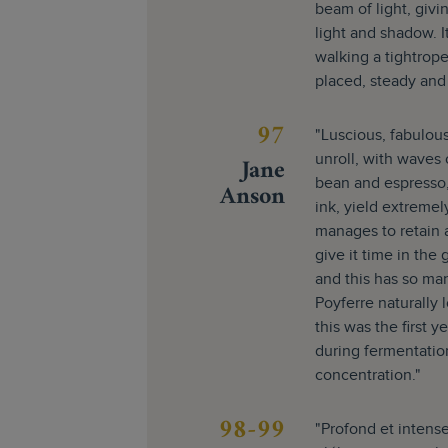
beam of light, givin
light and shadow. It
walking a tightrope
placed, steady and 
97
"Luscious, fabulous
Jane
unroll, with waves 
bean and espresso, 
Anson
ink, yield extremel
manages to retain 
give it time in th
and this has so ma
Poyferre naturally 
this was the first y
during fermentatio
concentration."
98-99
"Profond et intense