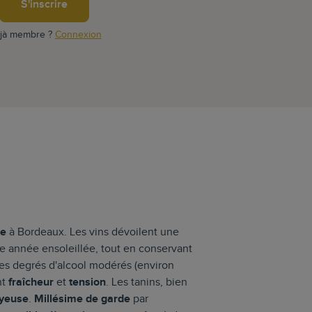
S'inscrire
jà membre ?
Connexion
le
à Bordeaux. Les vins dévoilent une
une année ensoleillée, tout en conservant
des degrés d'alcool modérés (environ
nt
fraîcheur
et
tension
. Les tanins, bien
yeuse
.
Millésime de garde
par