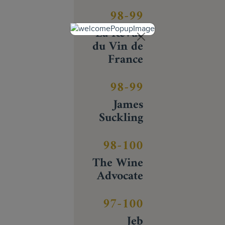
98-99
La Revue
du Vin de
France
98-99
James
Suckling
98-100
The Wine
Advocate
97-100
Jeb