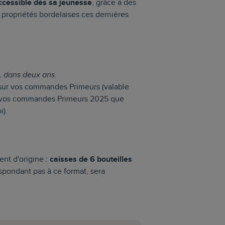
ccessible
dès sa jeunesse
, grâce à des
s propriétés bordelaises ces dernières
n, dans deux ans.
ur vos commandes Primeurs (valable
e vos commandes Primeurs 2025 que
i).
ent d'origine :
caisses de 6 bouteilles
pondant pas à ce format, sera