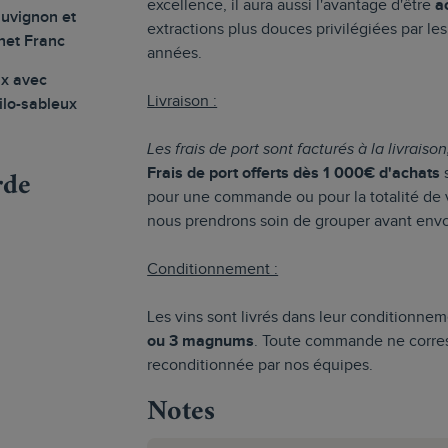
excellence, il aura aussi l'avantage d'être
a
uvignon et
extractions plus douces privilégiées par le
net Franc
années.
ux avec
Livraison :
ilo-sableux
Les frais de port sont facturés à la livraiso
rde
Frais de port offerts dès 1 000€ d'achats
s
pour une commande ou pour la totalité d
nous prendrons soin de grouper avant envo
Conditionnement :
Les vins sont livrés dans leur conditionnem
ou 3 magnums
. Toute commande ne corres
reconditionnée par nos équipes.
Notes