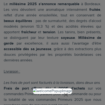
Le
millésime 2025 s'annonce remarquable
à Bordeaux.
Les vins dévoilent une aromatique intensément
fruitée
,
reflet d'une année ensoleillée, tout en conservant de
beaux équilibres
: pas de surmaturité, des degrés d'alcool
modérés (environ 13,3 %) et des acidités élevées qui
apportent
fraîcheur
et
tension
. Les tanins, bien présents,
se distinguent par leur texture
soyeuse
.
Millésime de
garde
par excellence, il aura aussi l'avantage d'être
accessible
dès sa jeunesse
, grâce à des extractions plus
douces privilégiées par les propriétés bordelaises ces
dernières années.
Livraison :
Les frais de port sont facturés à la livraison, dans deux ans.
Frais de port offerts dès 1 000€ d'achats
sur vos
commandes Primeurs (valable pour une commande ou pour
la totalité de vos commandes Primeurs 2025 que nous