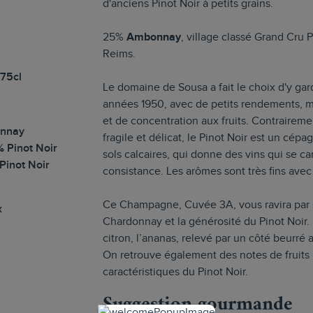
d'anciens Pinot Noir à petits grains.
25%
Ambonnay
, village classé Grand Cru 
Reims.
 75cl
Le domaine de Sousa a fait le choix d'y gard
années 1950, avec de petits rendements, m
et de concentration aux fruits. Contraire
nnay
fragile et délicat, le Pinot Noir est un cép
% Pinot Noir
sols calcaires, qui donne des vins qui se car
Pinot Noir
consistance. Les arômes sont très fins avec
Ce Champagne, Cuvée 3A, vous ravira par s
x
Chardonnay et la générosité du Pinot Noir. 
citron, l’ananas, relevé par un côté beurré
On retrouve également des notes de fruits 
caractéristiques du Pinot Noir.
Suggestion gourmande