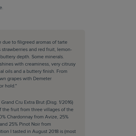
e.
 due to filigreed aromas of tarte
s strawberries and red fruit, lemon-
 buttery depth. Some minerals.
shines with creaminess, very citrusy
al oils and a buttery finish. From
own grapes with Demeter
or hold."
rand Cru Extra Brut (Disg. 1/2016)
 the fruit from three villages of the
50% Chardonnay from Avize, 25%
 and 25% Pinot Noir from
ion I tasted in August 2018 is (most