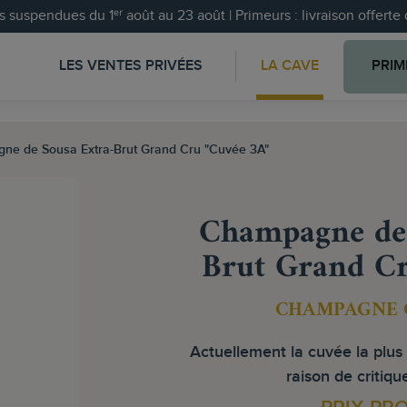
 suspendues du 1ᵉʳ août au 23 août | Primeurs : livraison offert
LES VENTES PRIVÉES
LA CAVE
PRIM
ne de Sousa Extra-Brut Grand Cru "Cuvée 3A"
Champagne de 
Brut Grand Cr
CHAMPAGNE 
Actuellement la cuvée la plu
raison de critiqu