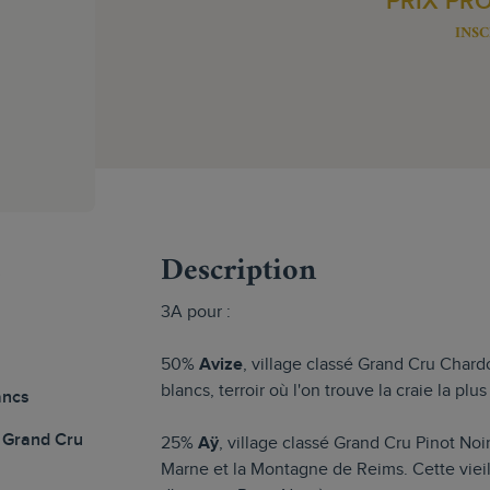
PRIX PR
INSC
s
Description
3A pour :
50%
Avize
, village classé Grand Cru Chard
blancs, terroir où l'on trouve la craie la p
ancs
Grand Cru
25%
Aÿ
, village classé Grand Cru Pinot Noir,
Marne et la Montagne de Reims. Cette viei