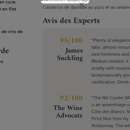
en cuve,
Carpaccio de daurade au yuzu et au sésam
é en fûts
Avis des Experts
 de vins de
95/100
"Plenty of elegance
rde
James
tatin, almost vinou
zest freshness and
Suckling
Medium-bodied, it 
nt
acidity with essenti
biodynamically gr
certification. Drink 
92/100
"The NV Cuvée 3A G
The Wine
is an assemblage of
Côte des Blancs: 
Advocate
Pinot Noir from Aÿ
Ambonnay. The edit