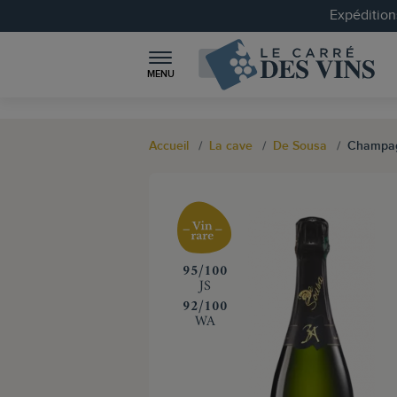
Expéditions
MENU
Accueil
La cave
De Sousa
Champag
‍95/100
JS
‍92/100
WA