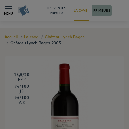
LES VENTES
LA CAVE
PRIMEURS
PRIVÉES
MENU
Accueil
La cave
Château Lynch-Bages
Château Lynch-Bages 2005
‍18,5/20
RVF
‍96/100
JS
‍96/100
WE