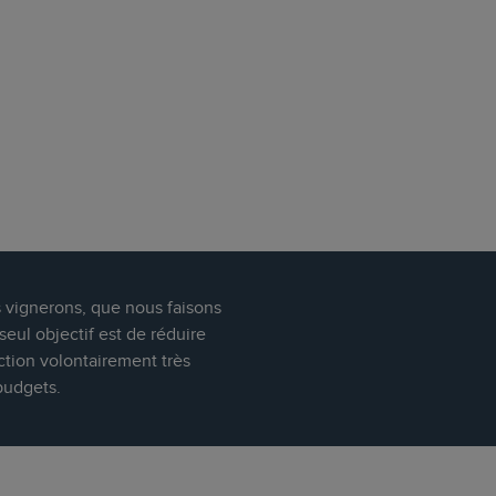
s vignerons, que nous faisons
eul objectif est de réduire
ction volontairement très
budgets.