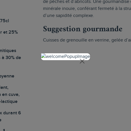
de pêches et d’abricots. Une gourmandise 
minérale inouïe, conférant fermeté à la st
d’une sapidité complexe.
 75cl
Suggestion gourmande
r et 25%
Cuisses de grenouille en verrine, gelée d’ail
nitiques
 à 30% de
moyenne
ent,
n en cuve,
-lactique
x durant 6
e