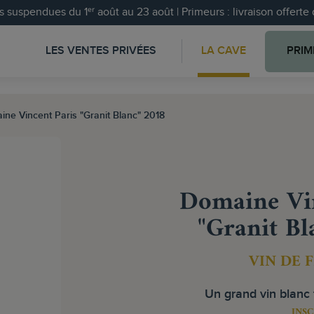
 suspendues du 1ᵉʳ août au 23 août | Primeurs : livraison offert
LES VENTES PRIVÉES
LA CAVE
PRIM
ne Vincent Paris "Granit Blanc" 2018
Domaine Vin
"Granit Bl
VIN DE 
Un grand vin blanc f
INSC