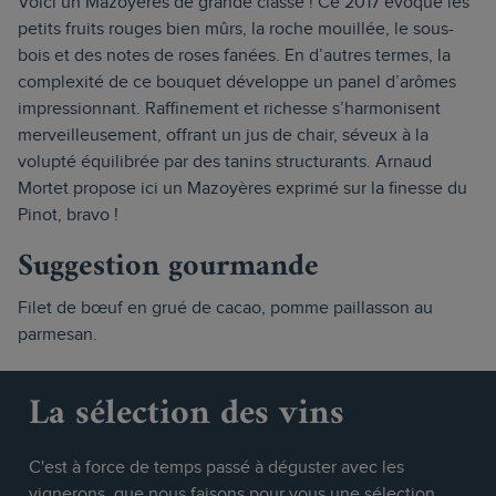
Voici un Mazoyères de grande classe ! Ce 2017 évoque les
petits fruits rouges bien mûrs, la roche mouillée, le sous-
bois et des notes de roses fanées. En d’autres termes, la
complexité de ce bouquet développe un panel d’arômes
impressionnant. Raffinement et richesse s’harmonisent
merveilleusement, offrant un jus de chair, séveux à la
volupté équilibrée par des tanins structurants. Arnaud
Mortet propose ici un Mazoyères exprimé sur la finesse du
Pinot, bravo !
Suggestion gourmande
Filet de bœuf en grué de cacao, pomme paillasson au
parmesan.
La sélection des vins
C'est à force de temps passé à déguster avec les
vignerons, que nous faisons pour vous une sélection