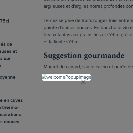
argileuses et d'argiles noires profondes c
Le nez se pare de fruits rouges frais entr
 75cl
pointe d'épices douces. En bouche le vin e
beaux tanins aux grains fins et s'étire grâce 
et la finale s'étire.
sés de
euses et
Suggestion gourmande
es sur
r
Magret de canard, sauce cacao et purée de
moyenne
le en cuves
n thermo-
acérations
ns douces