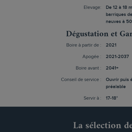
Elevage:
De 12 à 18 m
barriques d
neuves à 5
Dégustation et Ga
Boire à partir de :
2021
Apogée :
2021-2037
Boire avant :
2041+
Conseil de service :
Ouvrir puis 
préalable
Servir à :
17-18°
La sélection d