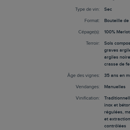
Type de vin:
Sec
Format:
Bouteille de
Cépage(s):
100% Merlot
Terroir:
Sols compo
graves argil
argiles noir
crasse de fe
Âge des vignes:
35 ans en 
Vendanges:
Manuelles
Vinification:
Traditionnel
inox et béto
régulées, m
et extractio
contrôlées