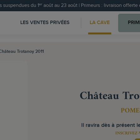
 suspendues du 1ᵉʳ août au 23 août | Primeurs : livraison offert
LES VENTES PRIVÉES
LA CAVE
PRIM
Château Trotanoy 2011
Château Tro
POME
Il ravira dès à présent le
INSCRIVEZ-