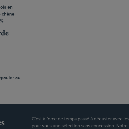
ois en
e chêne
0%
rde
épauler au
es
C'est à force de temps passé à déguster avec le
pour vous une sélection sans concession. Notre s