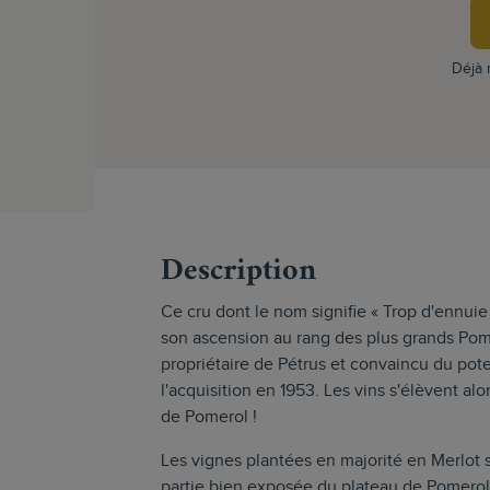
Déjà
s
Description
Ce cru dont le nom signifie « Trop d'ennuie
son ascension au rang des plus grands Pom
propriétaire de Pétrus et convaincu du pote
l'acquisition en 1953. Les vins s'élèvent alo
de Pomerol !
Les vignes plantées en majorité en Merlot s
partie bien exposée du plateau de Pomerol.