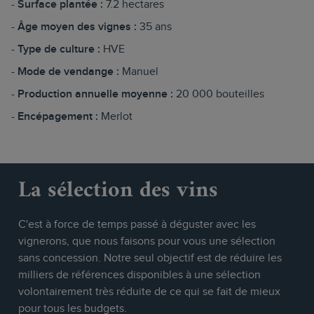
Surface plantée :
7.2 hectares
Âge moyen des vignes :
35 ans
Type de culture :
HVE
Mode de vendange :
Manuel
Production annuelle moyenne :
20 000 bouteilles
Encépagement :
Merlot
La sélection des vins
C'est à force de temps passé à déguster avec les
vignerons, que nous faisons pour vous une sélection
sans concession. Notre seul objectif est de réduire les
milliers de références disponibles à une sélection
volontairement très réduite de ce qui se fait de mieux
pour tous les budgets.