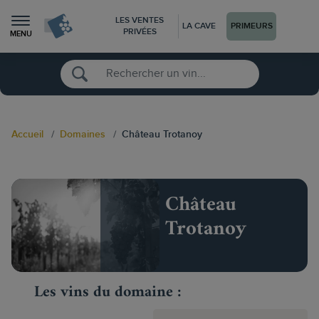
LES VENTES
LA CAVE
PRIMEURS
PRIVÉES
MENU
Accueil
Domaines
Château Trotanoy
Château
Trotanoy
Les vins du domaine :