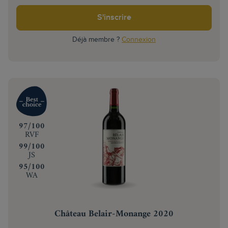
S'inscrire
Déjà membre ?
Connexion
‍97/100
RVF
‍99/100
JS
‍95/100
WA
Château Belair-Monange 2020