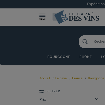
Expéditions
MENU
BOURGOGNE
RHÔNE
L
Accueil
La cave
France
Bourgogne
FILTRER
Prix