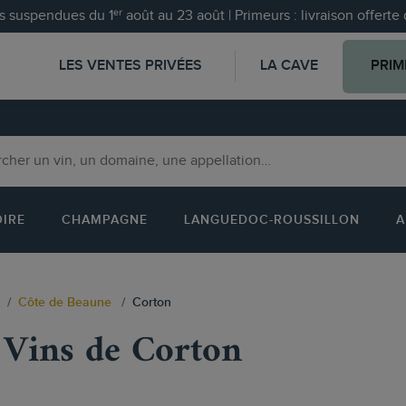
 suspendues du 1ᵉʳ août au 23 août | Primeurs : livraison offert
LES VENTES PRIVÉES
LA CAVE
PRIM
OIRE
CHAMPAGNE
LANGUEDOC-ROUSSILLON
A
Côte de Beaune
Corton
Vins de Corton