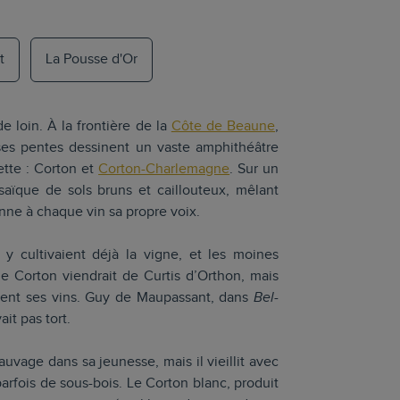
t
La Pousse d'Or
 loin. À la frontière de la
Côte de Beaune
,
ses pentes dessinent un vaste amphithéâtre
ette : Corton et
Corton-Charlemagne
. Sur un
aïque de sols bruns et caillouteux, mêlant
onne à chaque vin sa propre voix.
y cultivaient déjà la vigne, et les moines
 Corton viendrait de Curtis d’Orthon, mais
ement ses vins. Guy de Maupassant, dans
Bel-
ait pas tort.
auvage dans sa jeunesse, mais il vieillit avec
parfois de sous-bois. Le Corton blanc, produit