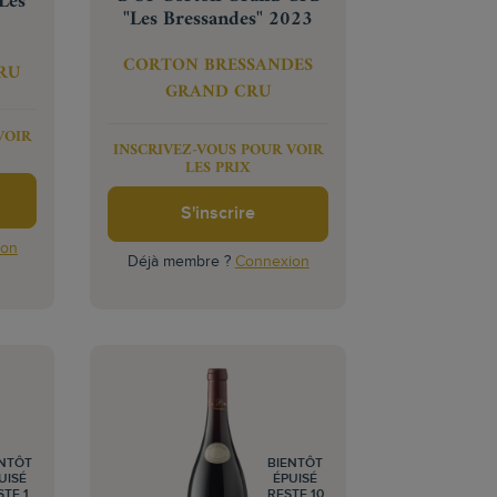
Les
"Les Bressandes" 2023
CORTON BRESSANDES
RU
GRAND CRU
VOIR
INSCRIVEZ-VOUS POUR VOIR
LES PRIX
S'inscrire
ion
Déjà membre ?
Connexion
ENTÔT
BIENTÔT
UISÉ
ÉPUISÉ
STE 1
RESTE 10