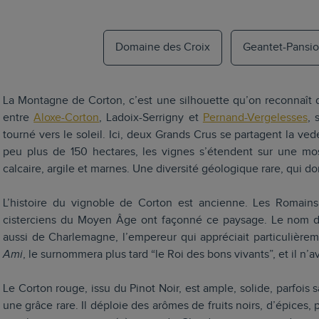
Domaine des Croix
Geantet-Pansio
La Montagne de Corton, c’est une silhouette qu’on reconnaît de
entre
Aloxe-Corton
, Ladoix-Serrigny et
Pernand-Vergelesses
, 
tourné vers le soleil. Ici, deux Grands Crus se partagent la ved
peu plus de 150 hectares, les vignes s’étendent sur une mos
calcaire, argile et marnes. Une diversité géologique rare, qui d
L’histoire du vignoble de Corton est ancienne. Les Romains 
cisterciens du Moyen Âge ont façonné ce paysage. Le nom de
aussi de Charlemagne, l’empereur qui appréciait particulièr
Ami
, le surnommera plus tard “le Roi des bons vivants”, et il n’av
Le Corton rouge, issu du Pinot Noir, est ample, solide, parfois s
une grâce rare. Il déploie des arômes de fruits noirs, d’épices, 