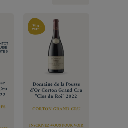
ENTÔT
UISÉ
STE 6
sse
Domaine de la Pousse
Cru
d’Or Corton Grand Cru
022
"Clos du Roi" 2022
ES
CORTON GRAND CRU
INSCRIVEZ-VOUS POUR VOIR