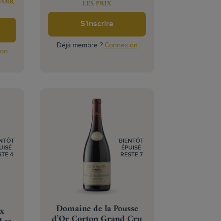
VOIR
LES PRIX
S'inscrire
Déjà membre ?
Connexion
ion
ENTÔT
BIENTÔT
UISÉ
ÉPUISÉ
STE 4
RESTE 7
Domaine de la Pousse
ix
d’Or Corton Grand Cru