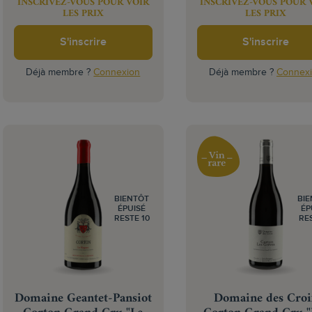
INSCRIVEZ-VOUS POUR VOIR
INSCRIVEZ-VOUS POUR 
LES PRIX
LES PRIX
S'inscrire
S'inscrire
Déjà membre ?
Connexion
Déjà membre ?
Connex
BIENTÔT
BI
ÉPUISÉ
ÉP
RESTE 10
RE
Domaine Geantet-Pansiot
Domaine des Cro