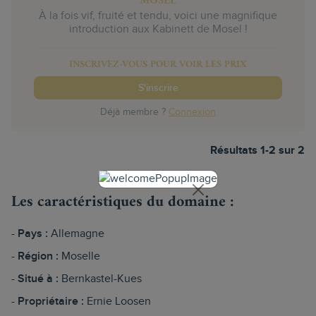
MOSEL
À la fois vif, fruité et tendu, voici une magnifique
introduction aux Kabinett de Mosel !
INSCRIVEZ-VOUS POUR VOIR LES PRIX
S'inscrire
Déjà membre ?
Connexion
Résultats 1-2 sur 2
Les caractéristiques du domaine :
Pays :
Allemagne
Région :
Moselle
Situé à :
Bernkastel-Kues
Propriétaire :
Ernie Loosen