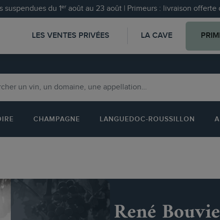
 suspendues du 1ᵉʳ août au 23 août | Primeurs : livraison offert
LES VENTES PRIVÉES
LA CAVE
PRIM
OIRE
CHAMPAGNE
LANGUEDOC-ROUSSILLON
A
René Bouvie