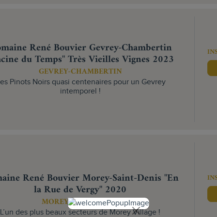
maine René Bouvier Gevrey-Chambertin
IN
cine du Temps" Très Vieilles Vignes 2023
GEVREY-CHAMBERTIN
es Pinots Noirs quasi centenaires pour un Gevrey
intemporel !
aine René Bouvier Morey-Saint-Denis "En
IN
la Rue de Vergy" 2020
MOREY-SAINT-DENIS
L’un des plus beaux secteurs de Morey Village !