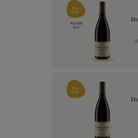
Do
‍95/100
RVF
U
Do