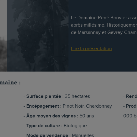
Le Domaine René Bouvier assoit
après millésime. Historiquement
de Marsannay et Gevrey-Chambe
Lire la présentation
omaine :
Surface plantée :
35 hectares
Rend
Encépagement :
Pinot Noir, Chardonnay
Prod
Âge moyen des vignes :
50 ans
000 bo
Type de culture :
Biologique
Mode de vendange :
Manuelles