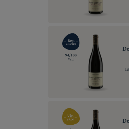
Do
‍94/100
WE
La
Do