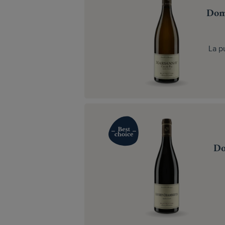
Dom
La p
Do