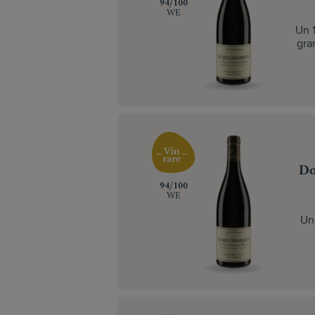
‍94/100
WE
Un 
gra
Do
‍94/100
WE
Un