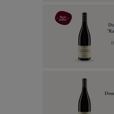
Do
"Ra
D
Dom