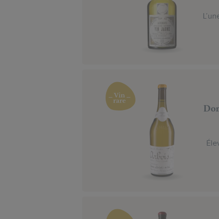
L’un
Dom
Éle