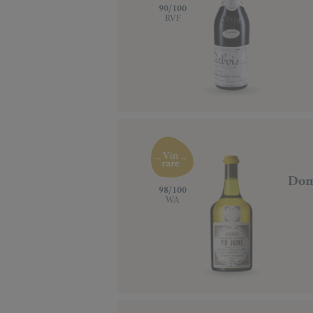
‍90/100
RVF
Dom
‍98/100
WA