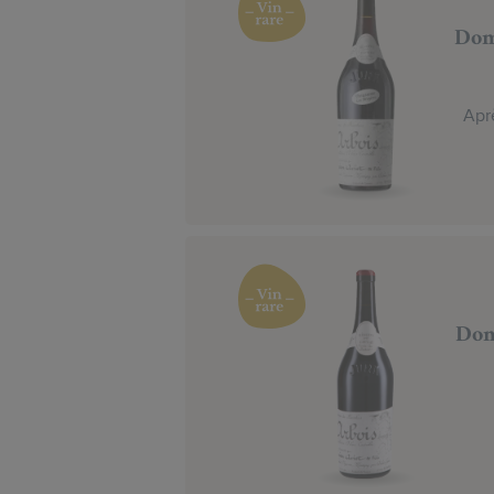
Dom
Aprè
Dom