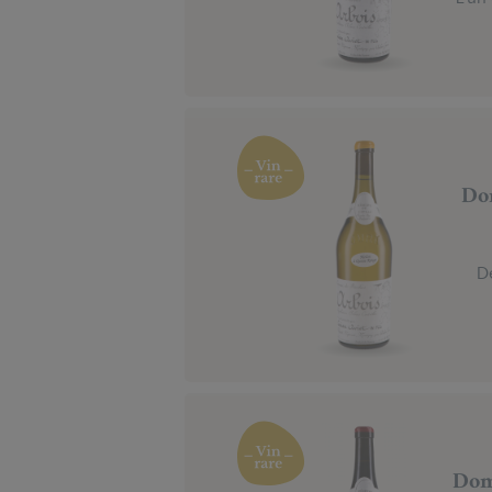
Dom
De
Dom