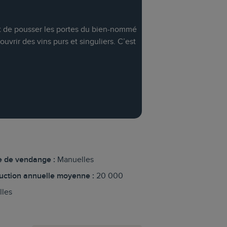
fit de pousser les portes du bien-nommé
vrir des vins purs et singuliers. C’est
 de vendange :
Manuelles
uction annuelle moyenne :
20 000
lles