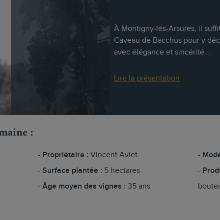
À Montigny-lès-Arsures, il suf
Caveau de Bacchus pour y décou
avec élégance et sincérité...
Lire la présentation
omaine :
Propriétaire :
Vincent Aviet
Mode
Surface plantée :
5 hectares
Prod
Âge moyen des vignes :
35 ans
boutei