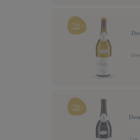
Dom
Une 
Dom
L’un