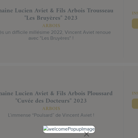
aine Lucien Aviet & Fils Arbois Trousseau
IN
"Les Bruyères" 2023
ARBOIS
s un difficile millésime 2022, Vincent Aviet renoue
avec "Les Bruyères" !
aine Lucien Aviet & Fils Arbois Ploussard
IN
"Cuvée des Docteurs" 2023
ARBOIS
L’immense “Poulsard” de Vincent Aviet !