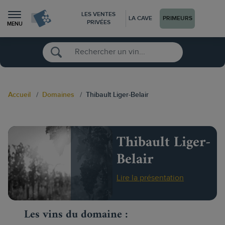
LES VENTES
LA CAVE
PRIMEURS
PRIVÉES
MENU
Accueil
Domaines
Thibault Liger-Belair
Thibault Liger-
Belair
Lire la présentation
Les vins du domaine :