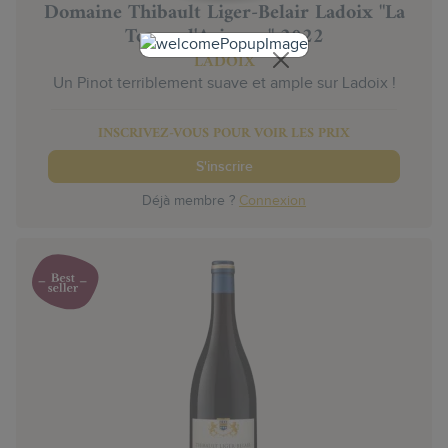
Domaine Thibault Liger-Belair Ladoix "La
Toppe d'Avignon" 2022
LADOIX
Un Pinot terriblement suave et ample sur Ladoix !
INSCRIVEZ-VOUS POUR VOIR LES PRIX
S'inscrire
Déjà membre ?
Connexion