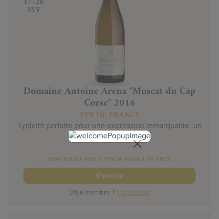
‍17/20
RVF
Domaine Antoine Arena "Muscat du Cap
Corse" 2016
VIN DE FRANCE
Typicité parfaite pour une expression remarquable, un
modèle du genre !
INSCRIVEZ-VOUS POUR VOIR LES PRIX
S'inscrire
Déjà membre ?
Connexion