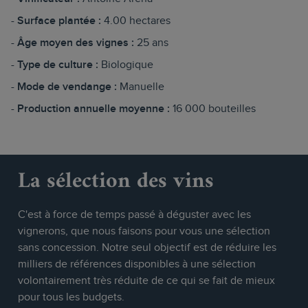
Surface plantée :
4.00 hectares
Âge moyen des vignes :
25 ans
Type de culture :
Biologique
Mode de vendange :
Manuelle
Production annuelle moyenne :
16 000 bouteilles
La sélection des vins
C'est à force de temps passé à déguster avec les
vignerons, que nous faisons pour vous une sélection
sans concession. Notre seul objectif est de réduire les
milliers de références disponibles à une sélection
volontairement très réduite de ce qui se fait de mieux
pour tous les budgets.