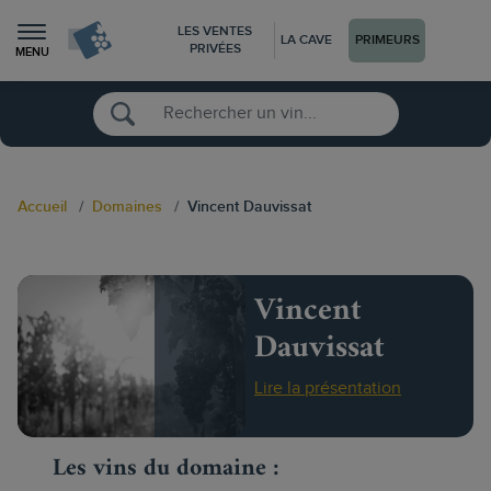
LES VENTES
LA CAVE
PRIMEURS
PRIVÉES
MENU
Accueil
Domaines
Vincent Dauvissat
Vincent
Dauvissat
Lire la présentation
Les vins du domaine :