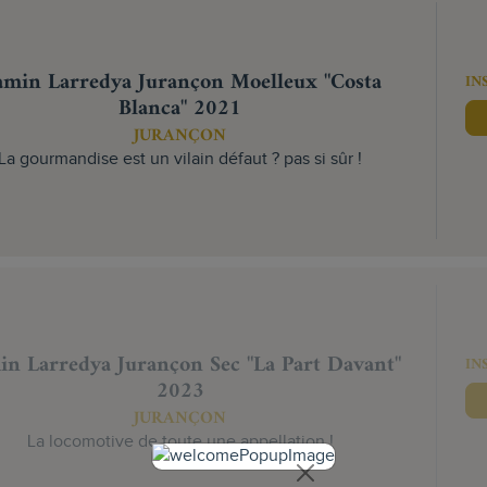
min Larredya Jurançon Moelleux "Costa
IN
Blanca" 2021
JURANÇON
La gourmandise est un vilain défaut ? pas si sûr !
n Larredya Jurançon Sec "La Part Davant"
IN
2023
JURANÇON
La locomotive de toute une appellation !