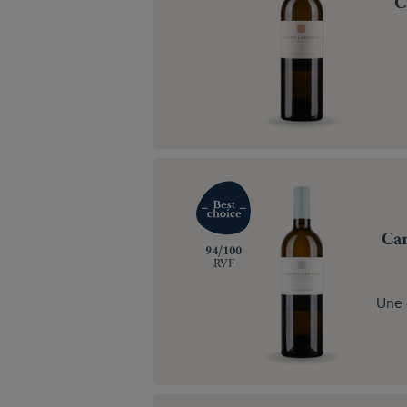
C
Cam
‍94/100
RVF
Une 