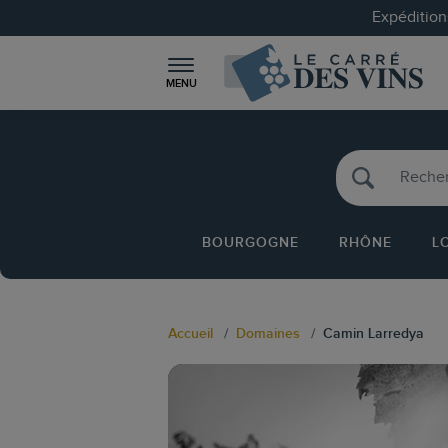
Expéditions
MENU
BOURGOGNE
RHÔNE
L
Accueil
Domaines
Camin Larredya