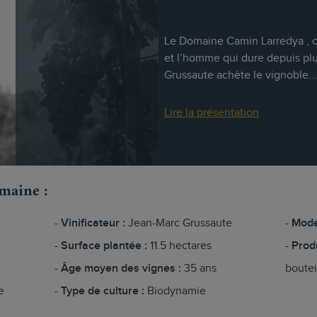
Le Domaine Camin Larredya , c’
et l’homme qui dure depuis plu
Grussaute achète le vignoble...
Lire la présentation
omaine :
Vinificateur :
Jean-Marc Grussaute
Mode
Surface plantée :
11.5 hectares
Prod
Âge moyen des vignes :
35 ans
boutei
e
Type de culture :
Biodynamie