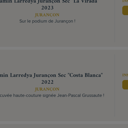
amin Larredya Jurançon Sec "La Virada"
IN
2023
JURANÇON
Sur le podium de Jurançon !
in Larredya Jurançon Sec "Costa Blanca"
IN
2022
JURANÇON
cuvée haute-couture signée Jean-Pascal Grussaute !