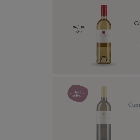
Ca
‍96/100
RVF
Cami