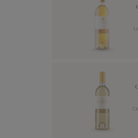
L
C
Ce