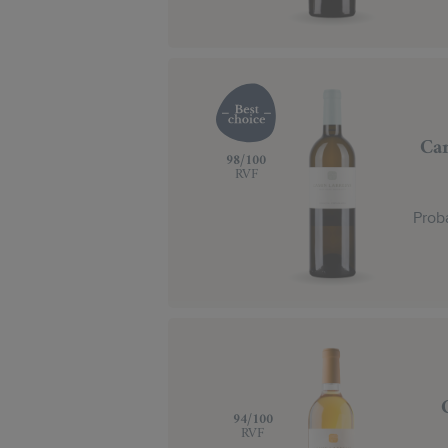
Cam
‍98/100
RVF
Prob
‍94/100
RVF