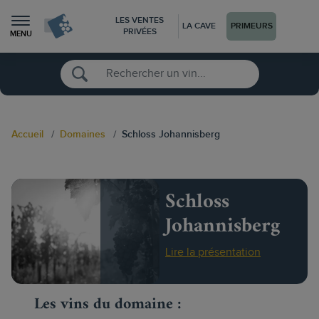
LES VENTES
LA CAVE
PRIMEURS
PRIVÉES
MENU
Accueil
Domaines
Schloss Johannisberg
Schloss
Johannisberg
Lire la présentation
Les vins du domaine :