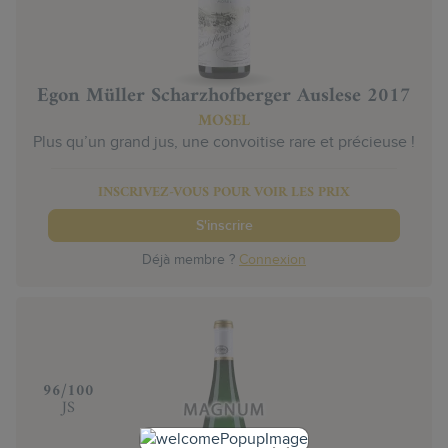
Egon Müller Scharzhofberger Auslese 2017
MOSEL
Plus qu’un grand jus, une convoitise rare et précieuse !
INSCRIVEZ-VOUS POUR VOIR LES PRIX
S'inscrire
Déjà membre ?
Connexion
‍96/100
JS